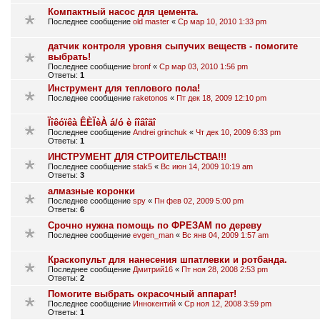
Компактный насос для цемента.
Последнее сообщение
old master
«
Ср мар 10, 2010 1:33 pm
датчик контроля уровня сыпучих веществ - помогите
выбрать!
Последнее сообщение
bronf
«
Ср мар 03, 2010 1:56 pm
Ответы:
1
Инструмент для теплового пола!
Последнее сообщение
raketonos
«
Пт дек 18, 2009 12:10 pm
Ïîêóïêà ÊÈÏèÀ á/ó è íîâîãî
Последнее сообщение
Andrei grinchuk
«
Чт дек 10, 2009 6:33 pm
Ответы:
1
ИНСТРУМЕНТ ДЛЯ СТРОИТЕЛЬСТВА!!!
Последнее сообщение
stak5
«
Вс июн 14, 2009 10:19 am
Ответы:
3
алмазные коронки
Последнее сообщение
spy
«
Пн фев 02, 2009 5:00 pm
Ответы:
6
Срочно нужна помощь по ФРЕЗАМ по дереву
Последнее сообщение
evgen_man
«
Вс янв 04, 2009 1:57 am
Краскопульт для нанесения шпатлевки и ротбанда.
Последнее сообщение
Дмитрий16
«
Пт ноя 28, 2008 2:53 pm
Ответы:
2
Помогите выбрать окрасочный аппарат!
Последнее сообщение
Иннокентий
«
Ср ноя 12, 2008 3:59 pm
Ответы:
1