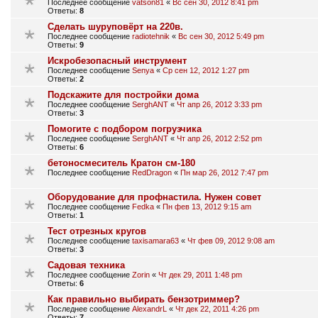
Последнее сообщение
vatson81
«
Вс сен 30, 2012 8:41 pm
Ответы:
8
Сделать шуруповёрт на 220в.
Последнее сообщение
radiotehnik
«
Вс сен 30, 2012 5:49 pm
Ответы:
9
Искробезопасный инструмент
Последнее сообщение
Senya
«
Ср сен 12, 2012 1:27 pm
Ответы:
2
Подскажите для постройки дома
Последнее сообщение
SerghANT
«
Чт апр 26, 2012 3:33 pm
Ответы:
3
Помогите с подбором погрузчика
Последнее сообщение
SerghANT
«
Чт апр 26, 2012 2:52 pm
Ответы:
6
бетоносмеситель Кратон см-180
Последнее сообщение
RedDragon
«
Пн мар 26, 2012 7:47 pm
Оборудование для профнастила. Нужен совет
Последнее сообщение
Fedka
«
Пн фев 13, 2012 9:15 am
Ответы:
1
Тест отрезных кругов
Последнее сообщение
taxisamara63
«
Чт фев 09, 2012 9:08 am
Ответы:
3
Садовая техника
Последнее сообщение
Zorin
«
Чт дек 29, 2011 1:48 pm
Ответы:
6
Как правильно выбирать бензотриммер?
Последнее сообщение
AlexandrL
«
Чт дек 22, 2011 4:26 pm
Ответы:
7