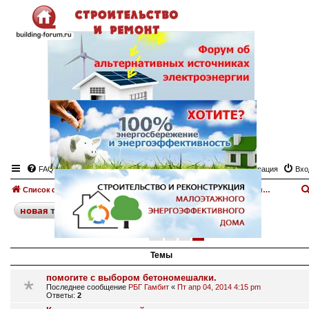
FAQ
Регистрация
Вхо
Список форумов
Инструменты для строительства
Форум "Строительные инструменты"
поиск
расширенный
новая
тема
пред.
1
2
3
138 тем
Темы
помогите с выбором бетономешалки.
Последнее сообщение
РБГ Гамбит
«
Пт апр 04, 2014 4:15 pm
Ответы:
2