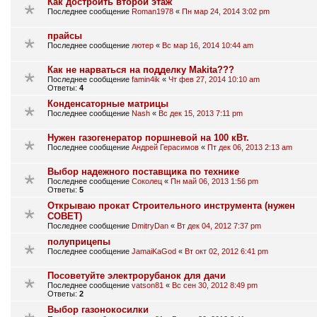
Как достроить второй этаж
Последнее сообщение
Roman1978
«
Пн мар 24, 2014 3:02 pm
прайсы
Последнее сообщение
лютер
«
Вс мар 16, 2014 10:44 am
Как не нарваться на подделку Makita???
Последнее сообщение
famin4ik
«
Чт фев 27, 2014 10:10 am
Ответы:
4
Конденсаторные матрицы
Последнее сообщение
Nash
«
Вс дек 15, 2013 7:11 pm
Нужен газогенератор поршневой на 100 кВт.
Последнее сообщение
Андрей Герасимов
«
Пт дек 06, 2013 2:13 am
Выбор надежного поставщика по технике
Последнее сообщение
Соколец
«
Пн май 06, 2013 1:56 pm
Ответы:
5
Открываю прокат Строительного инструмента (нужен
СОВЕТ)
Последнее сообщение
DmitryDan
«
Вт дек 04, 2012 7:37 pm
полуприцепы
Последнее сообщение
JamaiKaGod
«
Вт окт 02, 2012 6:41 pm
Посоветуйте электрорубанок для дачи
Последнее сообщение
vatson81
«
Вс сен 30, 2012 8:49 pm
Ответы:
2
Выбор газонокосилки