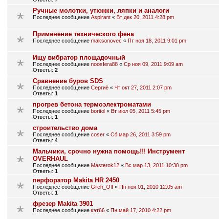
Ручные молотки, утюжки, ляпки и аналоги
Последнее сообщение
Aspirant
«
Вт дек 20, 2011 4:28 pm
Применение технического фена
Последнее сообщение
maksonovec
«
Пт ноя 18, 2011 9:01 pm
Ищу вибратор площадочный
Последнее сообщение
noosfera88
«
Ср ноя 09, 2011 9:09 am
Ответы:
2
Сравнение буров SDS
Последнее сообщение
Сергиё
«
Чт окт 27, 2011 2:07 pm
Ответы:
1
прогрев бетона термоэлектроматами
Последнее сообщение
boritol
«
Вт июл 05, 2011 5:45 pm
Ответы:
1
строительство дома
Последнее сообщение
coser
«
Сб мар 26, 2011 3:59 pm
Ответы:
4
Мальчики, срочно нужна помощь!!! Инструмент
OVERHAUL
Последнее сообщение
Masterok12
«
Вс мар 13, 2011 10:30 pm
Ответы:
1
перфоратор Makita HR 2450
Последнее сообщение
Greh_Off
«
Пн ноя 01, 2010 12:05 am
Ответы:
1
фрезер Мakita 3901
Последнее сообщение
кэт66
«
Пн май 17, 2010 4:22 pm