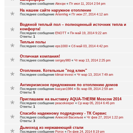
Последнее сообщение
Alexqw
«
Пт июл 11, 2014 2:54 pm
На нашем сайте наружное отопление
Последнее сообщение
Artemhig
«
Пт июн 27, 2014 4:12 am
Водяной теплый пол – полноценный источник тепла и
комфорта!
Последнее сообщение
ENOTT
«
Пн май 19, 2014 9:22 am
Ответы:
1
Теплые полы
Последнее сообщение
eps1000
«
Сб май 03, 2014 4:42 pm
Отличная компания!
Последнее сообщение
sergey980
«
Чт мар 13, 2014 2:25 pm
Отопление. Котельные "под ключ"
Последнее сообщение
klimat-invest
«
Чт мар 13, 2014 7:49 am
Антикризисное предложение по отоплению домов
Последнее сообщение
kasyan1984
«
Вс мар 09, 2014 2:59 am
Ответы:
5
Приглашаем на выставку AQUA-THERM Moscow 2014
Последнее сообщение
peacekeeper
«
Ср мар 05, 2014 6:45 pm
Ответы:
1
Спасибо надежному подрядчику - ТК Сервис
Последнее сообщение
Алексей Васильев
«
Чт фев 27, 2014 1:22 pm
Ответы:
3
Дымоход из нержавеющей стали
Последнее сообщение
Porox
«
Пн фев 24, 2014 8:19 pm