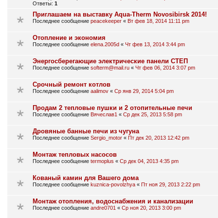
Ответы:
1
Приглашаем на выставку Aqua-Therm Novosibirsk 2014!
Последнее сообщение
peacekeeper
«
Вт фев 18, 2014 11:11 pm
Отопление и экономия
Последнее сообщение
elena.2005d
«
Чт фев 13, 2014 3:44 pm
Энергосберегающие электрические панели СТЕП
Последнее сообщение
softerm@mail.ru
«
Чт фев 06, 2014 3:07 pm
Срочный ремонт котлов
Последнее сообщение
aalimov
«
Ср янв 29, 2014 5:04 pm
Продам 2 тепловые пушки и 2 отопительные печи
Последнее сообщение
Вячеслав1
«
Ср дек 25, 2013 5:58 pm
Дровяные банные печи из чугуна
Последнее сообщение
Sergio_motor
«
Пт дек 20, 2013 12:42 pm
Монтаж тепловых насосов
Последнее сообщение
termoplus
«
Ср дек 04, 2013 4:35 pm
Кованый камин для Вашего дома
Последнее сообщение
kuznica-povolzhya
«
Пт ноя 29, 2013 2:22 pm
Монтаж отопления, водоснабжения и канализации
Последнее сообщение
andre0701
«
Ср ноя 20, 2013 3:00 pm