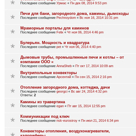
Последнее сообщение
Урмас
«
Пн дек 08, 2014 9:53 pm
Печи для бани, загородного дома, камины, дымоходы
Последнее сообщение
Pechnoydom
«
Вс ноя 16, 2014 10:31 pm
Мраморные порталы для каминов
Последнее сообщение
Felix
«
Чт ноя 06, 2014 4:46 pm
Булерьян. Мощность и квадратура
Последнее сообщение
pet
«
Чт ноя 06, 2014 4:40 pm
Дымовые трубы, промышленные печи и котлы – от
компании ООО «
Последнее сообщение
AnnaSheb
«
Пт окт 17, 2014 10:09 am
Внутрипольные конвекторы
Последнее сообщение
Арсентий
«
Пн сен 15, 2014 2:16 pm
Отопление загородного дома, коттеджа, дачи
Последнее сообщение
georgci
«
Вс авг 24, 2014 4:32 pm
Ответы:
2
Камины из травертина
Последнее сообщение
egan
«
Пт авг 15, 2014 12:55 pm
Коммуникации под ключ
Последнее сообщение
nsk-eurostroy
«
Пн июл 21, 2014 6:34 pm
Конвекторы отопления, воздухонагреватели,
калориферы