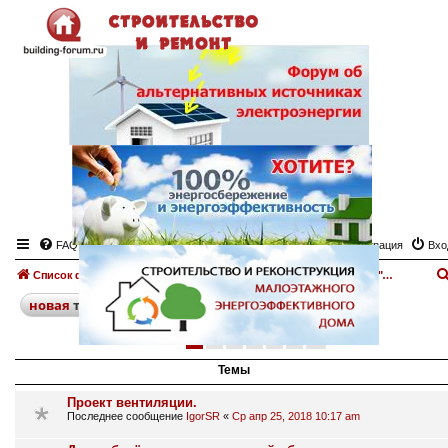
FAQ
Регистрация
Вхо
Список форумов
Отопление дома. Печи, камины.
Доска объявлений "Отопление дома. Печи, камины"
поиск
расширенный
новая
тема
1
2
3
4
5
6
след.
286 тем
Темы
Проект вентиляции.
Последнее сообщение
IgorSR
«
Ср апр 25, 2018 10:17 am