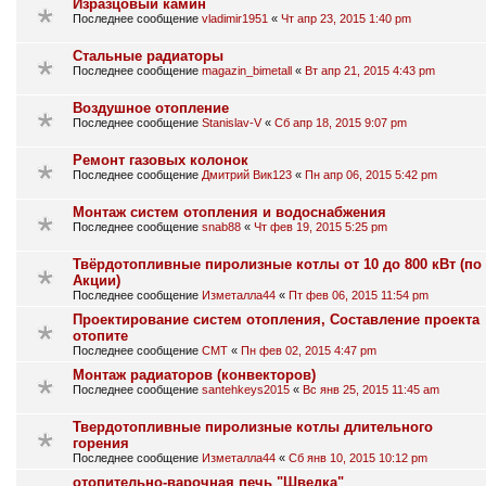
Изразцовый камин
Последнее сообщение
vladimir1951
«
Чт апр 23, 2015 1:40 pm
Стальные радиаторы
Последнее сообщение
magazin_bimetall
«
Вт апр 21, 2015 4:43 pm
Воздушное отопление
Последнее сообщение
Stanislav-V
«
Сб апр 18, 2015 9:07 pm
Ремонт газовых колонок
Последнее сообщение
Дмитрий Вик123
«
Пн апр 06, 2015 5:42 pm
Монтаж систем отопления и водоснабжения
Последнее сообщение
snab88
«
Чт фев 19, 2015 5:25 pm
Твёрдотопливные пиролизные котлы от 10 до 800 кВт (по
Акции)
Последнее сообщение
Изметалла44
«
Пт фев 06, 2015 11:54 pm
Проектирование систем отопления, Составление проекта
отопите
Последнее сообщение
СМТ
«
Пн фев 02, 2015 4:47 pm
Монтаж радиаторов (конвекторов)
Последнее сообщение
santehkeys2015
«
Вс янв 25, 2015 11:45 am
Твердотопливные пиролизные котлы длительного
горения
Последнее сообщение
Изметалла44
«
Сб янв 10, 2015 10:12 pm
отопительно-варочная печь "Шведка"