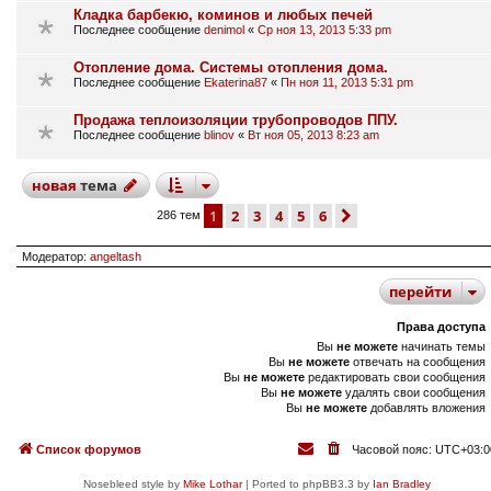
Кладка барбекю, коминов и любых печей
Последнее сообщение
denimol
«
Ср ноя 13, 2013 5:33 pm
Отопление дома. Системы отопления дома.
Последнее сообщение
Ekaterina87
«
Пн ноя 11, 2013 5:31 pm
Продажа теплоизоляции трубопроводов ППУ.
Последнее сообщение
blinov
«
Вт ноя 05, 2013 8:23 am
новая
тема
1
2
3
4
5
6
след.
286 тем
Модератор:
angeltash
перейти
Права доступа
Вы
не можете
начинать темы
Вы
не можете
отвечать на сообщения
Вы
не можете
редактировать свои сообщения
Вы
не можете
удалять свои сообщения
Вы
не можете
добавлять вложения
Список форумов
Часовой пояс:
UTC+03:0
Nosebleed style by
Mike Lothar
| Ported to phpBB3.3 by
Ian Bradley