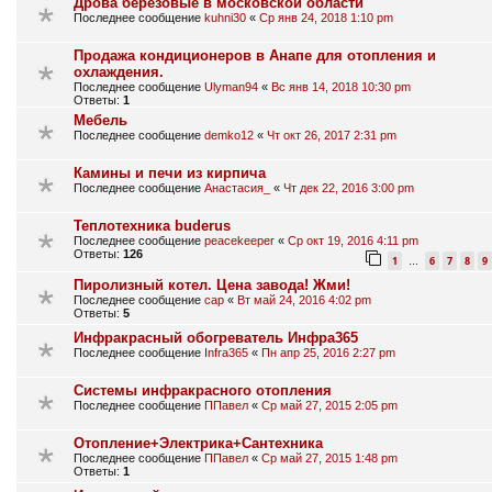
Дрова берёзовые в московской области
Последнее сообщение
kuhni30
«
Ср янв 24, 2018 1:10 pm
Продажа кондиционеров в Анапе для отопления и
охлаждения.
Последнее сообщение
Ulyman94
«
Вс янв 14, 2018 10:30 pm
Ответы:
1
Мебель
Последнее сообщение
demko12
«
Чт окт 26, 2017 2:31 pm
Камины и печи из кирпича
Последнее сообщение
Анастасия_
«
Чт дек 22, 2016 3:00 pm
Теплотехника buderus
Последнее сообщение
peacekeeper
«
Ср окт 19, 2016 4:11 pm
Ответы:
126
1
6
7
8
9
…
Пиролизный котел. Цена завода! Жми!
Последнее сообщение
cap
«
Вт май 24, 2016 4:02 pm
Ответы:
5
Инфракрасный обогреватель Инфра365
Последнее сообщение
Infra365
«
Пн апр 25, 2016 2:27 pm
Системы инфракрасного отопления
Последнее сообщение
ППавел
«
Ср май 27, 2015 2:05 pm
Отопление+Электрика+Сантехника
Последнее сообщение
ППавел
«
Ср май 27, 2015 1:48 pm
Ответы:
1