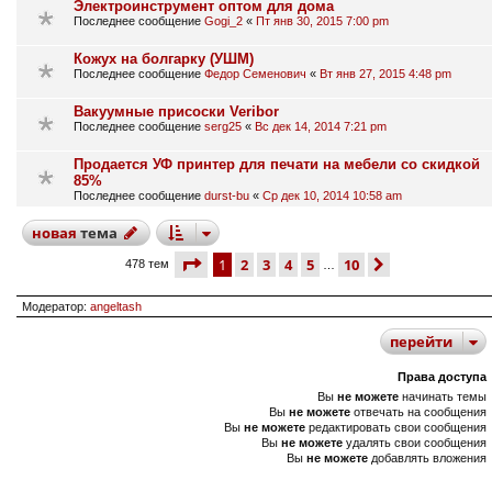
Электроинструмент оптом для дома
Последнее сообщение
Gogi_2
«
Пт янв 30, 2015 7:00 pm
Кожух на болгарку (УШМ)
Последнее сообщение
Федор Семенович
«
Вт янв 27, 2015 4:48 pm
Вакуумные присоски Veribor
Последнее сообщение
serg25
«
Вс дек 14, 2014 7:21 pm
Продается УФ принтер для печати на мебели со скидкой
85%
Последнее сообщение
durst-bu
«
Ср дек 10, 2014 10:58 am
новая
тема
страница
1 из 10
1
2
3
4
5
10
след.
478 тем
…
Модератор:
angeltash
перейти
Права доступа
Вы
не можете
начинать темы
Вы
не можете
отвечать на сообщения
Вы
не можете
редактировать свои сообщения
Вы
не можете
удалять свои сообщения
Вы
не можете
добавлять вложения