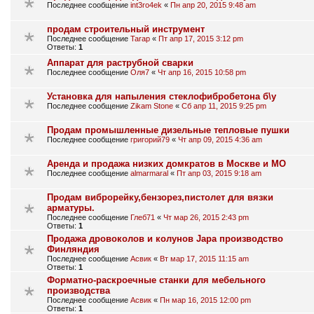
Последнее сообщение
int3ro4ek
«
Пн апр 20, 2015 9:48 am
продам строительный инструмент
Последнее сообщение
Tarap
«
Пт апр 17, 2015 3:12 pm
Ответы:
1
Аппарат для раструбной сварки
Последнее сообщение
Оля7
«
Чт апр 16, 2015 10:58 pm
Установка для напыления стеклофибробетона б\у
Последнее сообщение
Zikam Stone
«
Сб апр 11, 2015 9:25 pm
Продам промышленные дизельные тепловые пушки
Последнее сообщение
григорий79
«
Чт апр 09, 2015 4:36 am
Аренда и продажа низких домкратов в Москве и МО
Последнее сообщение
almarmaral
«
Пт апр 03, 2015 9:18 am
Продам виброрейку,бензорез,пистолет для вязки
арматуры.
Последнее сообщение
Глеб71
«
Чт мар 26, 2015 2:43 pm
Ответы:
1
Продажа дровоколов и колунов Japa производство
Финляндия
Последнее сообщение
Асвик
«
Вт мар 17, 2015 11:15 am
Ответы:
1
Форматно-раскроечные станки для мебельного
производства
Последнее сообщение
Асвик
«
Пн мар 16, 2015 12:00 pm
Ответы:
1