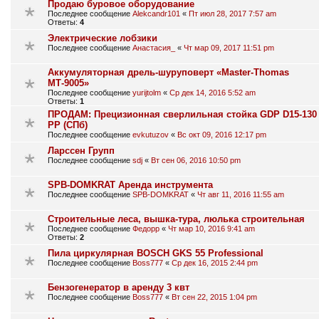
Продаю буровое оборудование
Последнее сообщение
Alekcandr101
«
Пт июл 28, 2017 7:57 am
Ответы:
4
Электрические лобзики
Последнее сообщение
Анастасия_
«
Чт мар 09, 2017 11:51 pm
Аккумуляторная дрель-шуруповерт «Master-Thomas
МТ-9005»
Последнее сообщение
yurijtolm
«
Ср дек 14, 2016 5:52 am
Ответы:
1
ПРОДАМ: Прецизионная сверлильная стойка GDP D15-130
PP (СПб)
Последнее сообщение
evkutuzov
«
Вс окт 09, 2016 12:17 pm
Ларссен Групп
Последнее сообщение
sdj
«
Вт сен 06, 2016 10:50 pm
SPB-DOMKRAT Аренда инструмента
Последнее сообщение
SPB-DOMKRAT
«
Чт авг 11, 2016 11:55 am
Строительные леса, вышка-тура, люлька строительная
Последнее сообщение
Федорр
«
Чт мар 10, 2016 9:41 am
Ответы:
2
Пила циркулярная BOSCH GKS 55 Professional
Последнее сообщение
Boss777
«
Ср дек 16, 2015 2:44 pm
Бензогенератор в аренду 3 квт
Последнее сообщение
Boss777
«
Вт сен 22, 2015 1:04 pm