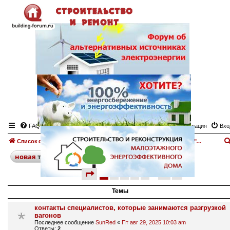
FAQ
Регистрация
Вхо
Список форумов
Инструменты для строительства
Доска объявлений "Строительные инструменты"
поиск
расширенный
новая
тема
страница
1 из 10
1
2
3
4
5
10
след.
478 тем
…
Темы
контакты специалистов, которые занимаются разгрузкой
вагонов
Последнее сообщение
SunRed
«
Пт авг 29, 2025 10:03 am
Ответы:
2