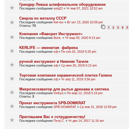
Гриндер Левша шлифовальное оборудование
Последнее сообщение
senj22
«
Чт янв 07, 2021 10:52 am
Сверла по металлу СССР
Последнее сообщение
Ket-tex
«
Вт окт 13, 2020 10:59 pm
Ответы:
73
1
2
3
4
5
Компания «Фаворит Инструмент»
Последнее сообщение
Boris.
«
Чт мар 05, 2020 8:13 am
KERLIFE — именитая фабрика
Последнее сообщение
sdj
«
Пн сен 02, 2019 5:25 pm
ручной инструмент в Нижнем Тагиле
Последнее сообщение
sdj
«
Ср июн 26, 2019 6:13 am
Торговая компания керамической плитки Галион
Последнее сообщение
sdj
«
Чт апр 11, 2019 3:56 pm
Микроэкскаватор для рытья дренажа и септика
Последнее сообщение
IrinKya
«
Пн мар 12, 2018 5:19 pm
Ответы:
3
Прокат инструмента SPB-DOMKRAT
Последнее сообщение
SPB-DOMKRAT
«
Ср янв 31, 2018 12:59 pm
Приглашаем Вас к сотрудничеству!
Последнее сообщение
Петр С.
«
Чт дек 14, 2017 11:16 am