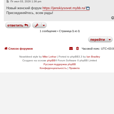
С
Пт июл 03, 2026 1:36 pm
о
о
Новый женский форум
https://jenskiysovet.mybb.ru/
б
Присоединяйтесь, всем рады!
щ
е
н
и
ответить
е
1 сообщение • Страница
1
из
1
перейти
Список форумов
Часовой пояс:
UTC+03:0
Nosebleed style by
Mike Lothar
| Ported to phpBB3.3 by
Ian Bradley
Создано на основе
phpBB
® Forum Software © phpBB Limited
Русская поддержка phpBB
Конфиденциальность
|
Правила