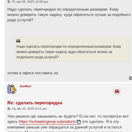
С
Пт авг 08, 2025 12:08 pm
о
о
Надо сделать перегородки по определенным размерам. Кому
б
можно доверить такую задачу, куда обратиться лучше за подобного
щ
е
рода услугой?
н
и
е
Надо сделать перегородки по определенным размерам. Кому
можно доверить такую задачу, куда обратиться лучше за
подобного рода услугой?
хотим в офисе поставить их
SunRed
Re: сделать перегородки
С
Ср авг 20, 2025 9:12 am
о
о
Уже решили где заказывать их будете? Если нет, то посоветую вот
б
здесь
https://schwartzgroup.ru/products
это сделать. Я в эту
щ
е
компанию раньше уже обращался за данной услугой и остался
н