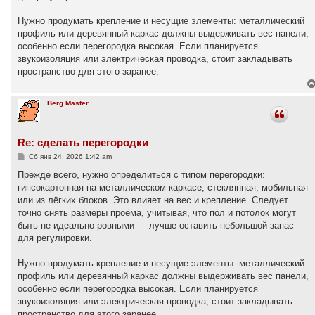
Нужно продумать крепление и несущие элементы: металлический
профиль или деревянный каркас должны выдерживать вес панели,
особенно если перегородка высокая. Если планируется
звукоизоляция или электрическая проводка, стоит закладывать
пространство для этого заранее.
Berg Master
Re: сделать перегородки
С
Сб янв 24, 2026 1:42 am
о
о
Прежде всего, нужно определиться с типом перегородки:
б
гипсокартонная на металлическом каркасе, стеклянная, мобильная
щ
е
или из лёгких блоков. Это влияет на вес и крепление. Следует
н
точно снять размеры проёма, учитывая, что пол и потолок могут
и
е
быть не идеально ровными — лучше оставить небольшой запас
для регулировки.
Нужно продумать крепление и несущие элементы: металлический
профиль или деревянный каркас должны выдерживать вес панели,
особенно если перегородка высокая. Если планируется
звукоизоляция или электрическая проводка, стоит закладывать
пространство для этого заранее.