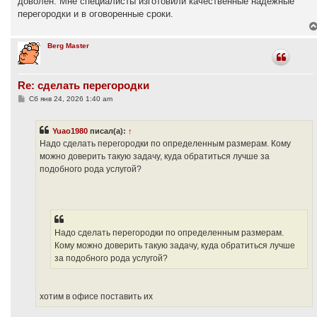
доволен. Мне специалисты изготовили качественные надежные
и
е
перегородки и в оговоренные сроки.
Berg Master
Re: сделать перегородки
С
Сб янв 24, 2026 1:40 am
о
о
б
Yuao1980
писал(а):
↑
щ
е
Надо сделать перегородки по определенным размерам. Кому
н
можно доверить такую задачу, куда обратиться лучше за
и
е
подобного рода услугой?
Надо сделать перегородки по определенным размерам.
Кому можно доверить такую задачу, куда обратиться лучше
за подобного рода услугой?
хотим в офисе поставить их