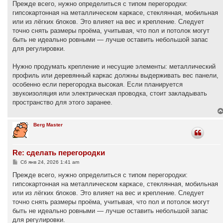
Прежде всего, нужно определиться с типом перегородки:
гипсокартонная на металлическом каркасе, стеклянная, мобильная
или из лёгких блоков. Это влияет на вес и крепление. Следует
точно снять размеры проёма, учитывая, что пол и потолок могут
быть не идеально ровными — лучше оставить небольшой запас
для регулировки.
Нужно продумать крепление и несущие элементы: металлический
профиль или деревянный каркас должны выдерживать вес панели,
особенно если перегородка высокая. Если планируется
звукоизоляция или электрическая проводка, стоит закладывать
пространство для этого заранее.
Berg Master
Re: сделать перегородки
С
Сб янв 24, 2026 1:41 am
о
о
Прежде всего, нужно определиться с типом перегородки:
б
гипсокартонная на металлическом каркасе, стеклянная, мобильная
щ
е
или из лёгких блоков. Это влияет на вес и крепление. Следует
н
точно снять размеры проёма, учитывая, что пол и потолок могут
и
е
быть не идеально ровными — лучше оставить небольшой запас
для регулировки.