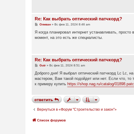
е
н
и
е
Re: Как выбрать оптический патчкорд?
С
Оливан
»
Вс фев 11, 2024 8:46 am
о
о
Я когда планировал интернет устанавливать, просто 
б
момент, на это есть же специалисты.
щ
е
н
и
е
Re: Как выбрать оптический патчкорд?
С
Gutr
»
Вс фев 11, 2024 8:51 am
о
о
Доброго дня! Я выбрал оптический патчкорд Lc Lc, н
б
мастером, Вам такой подойдет или нет. Если что, то 
щ
е
к примеру купить
https://shop.nag.ru/catalog/01898.patch
н
и
е
ответить
Вернуться в «Форум "Строительство и закон"»
Список форумов