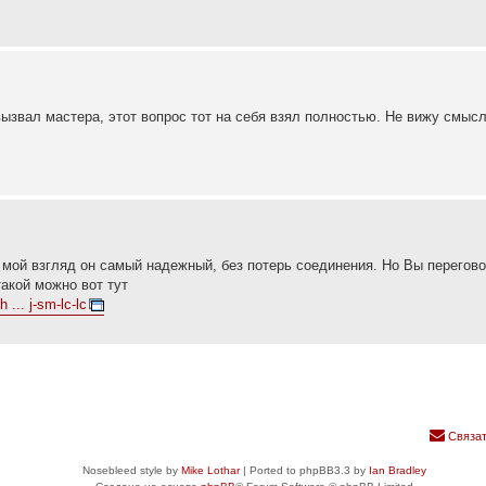
вызвал мастера, этот вопрос тот на себя взял полностью. Не вижу смыс
а мой взгляд он самый надежный, без потерь соединения. Но Вы перегов
такой можно вот тут
 ... j-sm-lc-lc
Связат
Nosebleed style by
Mike Lothar
| Ported to phpBB3.3 by
Ian Bradley