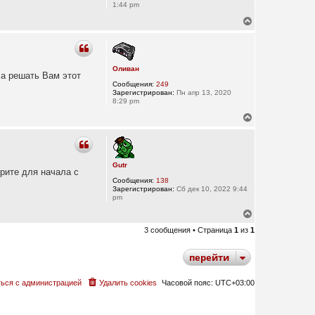
1:44 pm
В
е
р
н
у
Оливан
т
ла решать Вам этот
ь
Сообщения:
249
с
Зарегистрирован:
Пн апр 13, 2020
я
8:29 pm
к
В
н
е
а
р
ч
н
а
у
л
Gutr
т
у
орите для начала с
ь
Сообщения:
138
с
Зарегистрирован:
Сб дек 10, 2022 9:44
я
pm
к
В
н
е
а
3 сообщения • Страница
1
из
1
р
ч
н
а
у
л
перейти
т
у
ь
с
ься с администрацией
Удалить cookies
Часовой пояс:
UTC+03:00
я
к
н