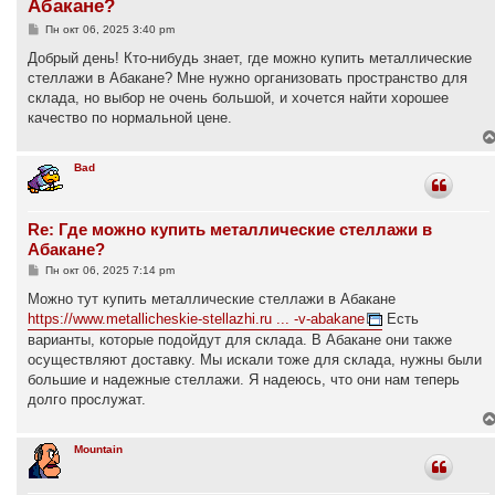
Абакане?
С
Пн окт 06, 2025 3:40 pm
о
о
Добрый день! Кто-нибудь знает, где можно купить металлические
б
стеллажи в Абакане? Мне нужно организовать пространство для
щ
е
склада, но выбор не очень большой, и хочется найти хорошее
н
качество по нормальной цене.
и
е
Bad
Re: Где можно купить металлические стеллажи в
Абакане?
С
Пн окт 06, 2025 7:14 pm
о
о
Можно тут купить металлические стеллажи в Абакане
б
https://www.metallicheskie-stellazhi.ru ... -v-abakane
Есть
щ
е
варианты, которые подойдут для склада. В Абакане они также
н
осуществляют доставку. Мы искали тоже для склада, нужны были
и
е
большие и надежные стеллажи. Я надеюсь, что они нам теперь
долго прослужат.
Mountain