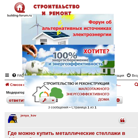
FAQ
Регистрация
Вхо
Список форумов
Прочие строительные материалы.
Форум "Строительные материалы"
Модератор:
angeltash
поиск
расшир
ответить
3 сообщения • Страница
1
из
1
jenya_kov
Где можно купить металлические стеллажи в