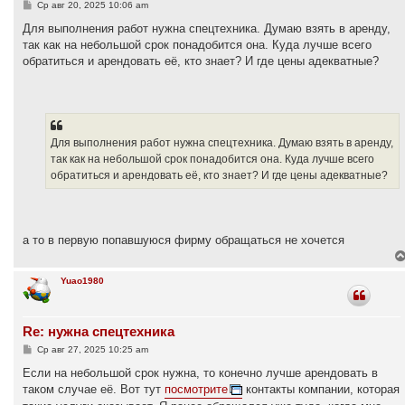
С
Ср авг 20, 2025 10:06 am
о
о
Для выполнения работ нужна спецтехника. Думаю взять в аренду,
б
так как на небольшой срок понадобится она. Куда лучше всего
щ
е
обратиться и арендовать её, кто знает? И где цены адекватные?
н
и
е
Для выполнения работ нужна спецтехника. Думаю взять в аренду,
так как на небольшой срок понадобится она. Куда лучше всего
обратиться и арендовать её, кто знает? И где цены адекватные?
а то в первую попавшуюся фирму обращаться не хочется
Yuao1980
Re: нужна спецтехника
С
Ср авг 27, 2025 10:25 am
о
о
Если на небольшой срок нужна, то конечно лучше арендовать в
б
таком случае её. Вот тут
посмотрите
контакты компании, которая
щ
е