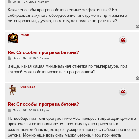
С
Вт сен 27, 2016 7:19 pm
о
о
Какие способы прогрева бетона самые эффективные? Вот
б
собираемся закупать оборудование, инструменты для зимнего
щ
е
бетонирования, думаю, на что будет лучше потратиться?
н
и
е
Musk
Re: Способы прогрева бетона?
С
Вс окт 02, 2016 3:49 am
о
о
и еще, какая самая минимальная отметка по температуре, при
б
которой можно бетонировать с прогреванием?
щ
е
н
и
Areonis33
е
Re: Способы прогрева бетона?
С
Пт окт 07, 2016 6:27 pm
о
о
Ну вообще при температуре ниже +5С процесс гидратации цемента
б
практически останавливается, поэтому нужно прибегать к
щ
е
различным добавкам, которые ускоряют процесс набора прочности
н
бетона. Можно еще повысить марку бетона, чтоб прочность
и