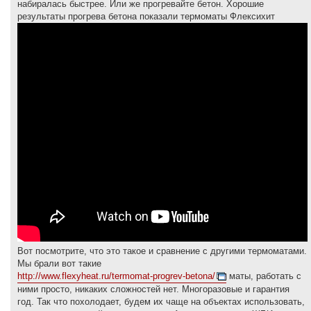
е
набиралась быстрее. Или же прогревайте бетон. Хорошие
результаты прогрева бетона показали термоматы Флексихит
Вот посмотрите, что это такое и сравнение с другими термоматами.
Мы брали вот такие
http://www.flexyheat.ru/termomat-progrev-betona/
маты, работать с
ними просто, никаких сложностей нет. Многоразовые и гарантия
год. Так что похолодает, будем их чаще на объектах использовать,