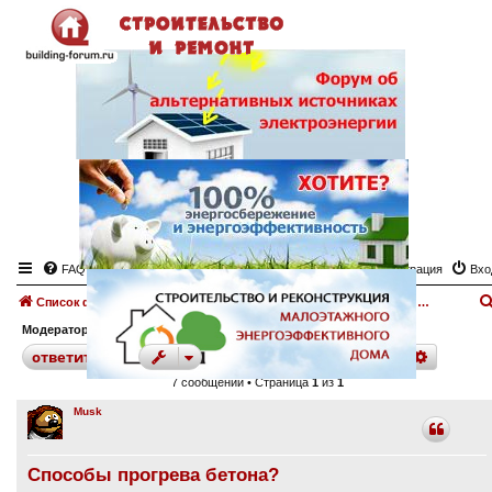
FAQ
Регистрация
Вхо
Список форумов
Бетон, кирпич, цемент.
Форум "Бетон, кирпич, цемент"
Модератор:
angeltash
поиск
расшир
ответить
7 сообщений • Страница
1
из
1
Musk
Способы прогрева бетона?