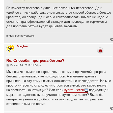
е
По качеству прогрева лучше, нет локальных перегревов. Да и
удобнее с ними работать, электрикам этот способ обогрева больше
нравится, он проще, да и особо контролировать ничего не надо. А
если нет трансформаторной станции для провода, то термоматы
для прогрева бетона будет дешевле закупить.
ничем вас не удивлю.
Donghae
Re: Способы прогрева бетона?
С
Вс июл 16, 2017 11:04 pm
о
о
Мы пока что зимой не строились, поэтому с проблемой прогрева
б
бетона, сталкиваться не приходилось. А в летнее время в
щ
е
принципе, на эту тему никаких сложностей не наблюдается. Но мне
н
просто интересно стало, если строиться зимой, это как-то влияет
и
е
на прочность конструкции? Или если
купить бетон
подходящей
марки, то надежность получится не хуже чем летом? Было бы
интересно узнать подробности на эту тему, от тех кто реально
строился в зимнее время.