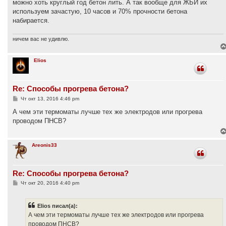
можно хоть круглый год бетон лить. А так вообще для ЖБИ их
используем зачастую, 10 часов и 70% прочности бетона
набирается.
ничем вас не удивлю.
Elios
Re: Способы прогрева бетона?
С
Чт окт 13, 2016 4:46 pm
о
о
А чем эти термоматы лучше тех же электродов или прогрева
б
проводом ПНСВ?
щ
е
н
и
Areonis33
е
Re: Способы прогрева бетона?
С
Чт окт 20, 2016 4:40 pm
о
о
б
Elios писал(а):
щ
е
А чем эти термоматы лучше тех же электродов или прогрева
н
проводом ПНСВ?
и