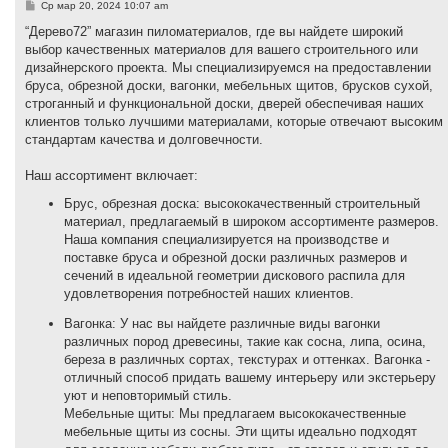
С
Ср мар 20, 2024 10:07 am
о
о
“Дерево72” магазин пиломатериалов, где вы найдете широкий
б
выбор качественных материалов для вашего строительного или
щ
е
дизайнерского проекта. Мы специализируемся на предоставлении
н
бруса, обрезной доски, вагонки, мебельных щитов, брусков сухой,
и
е
строганный и функциональной доски, дверей обеспечивая наших
клиентов только лучшими материалами, которые отвечают высоким
стандартам качества и долговечности.
Наш ассортимент включает:
Брус, обрезная доска: высококачественный строительный
материал, предлагаемый в широком ассортименте размеров.
Наша компания специализируется на производстве и
поставке бруса и обрезной доски различных размеров и
сечений в идеальной геометрии дискового распила для
удовлетворения потребностей наших клиентов.
Вагонка: У нас вы найдете различные виды вагонки
различных пород древесины, такие как сосна, липа, осина,
береза в различных сортах, текстурах и оттенках. Вагонка -
отличный способ придать вашему интерьеру или экстерьеру
уют и неповторимый стиль.
Мебельные щиты: Мы предлагаем высококачественные
мебельные щиты из сосны. Эти щиты идеально подходят