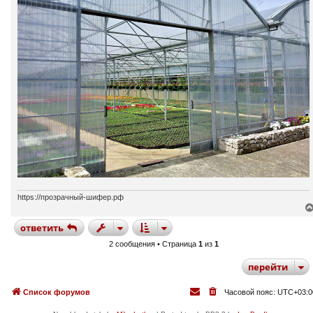
и
е
https://прозрачный-шифер.рф
ответить
2 сообщения • Страница
1
из
1
перейти
Список форумов
Часовой пояс:
UTC+03:0