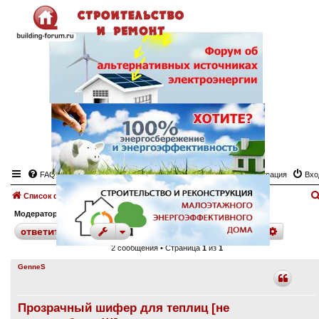
FAQ
Регистрация
Вхо
Список форумов
Теплицы, парники.
Доска объявлений "Теплицы, парники"
Модератор:
angeltash
поиск
расшир
ответить
2 сообщения • Страница
1
из
1
GenneS
Прозрачный шифер для теплиц [не