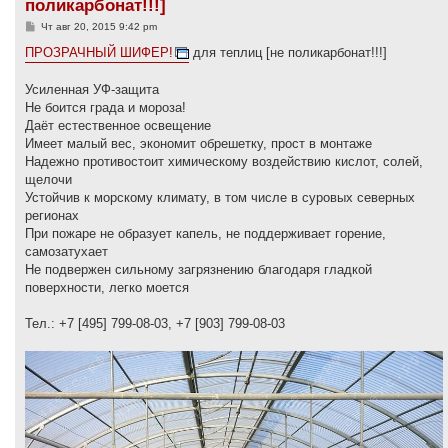
поликарбонат!!!]
С
Чт авг 20, 2015 9:42 pm
о
о
ПРОЗРАЧНЫЙ ШИФЕР!
для теплиц [не поликарбонат!!!]
б
щ
е
Усиленная УФ-защита
н
Не боится града и мороза!
и
е
Даёт естественное освещение
Имеет малый вес, экономит обрешетку, прост в монтаже
Надежно противостоит химическому воздействию кислот, солей,
щелочи
Устойчив к морскому климату, в том числе в суровых северных
регионах
При пожаре не образует капель, не поддерживает горение,
самозатухает
Не подвержен сильному загрязнению благодаря гладкой
поверхности, легко моется
Тел.: +7 [495] 799-08-03, +7 [903] 799-08-03