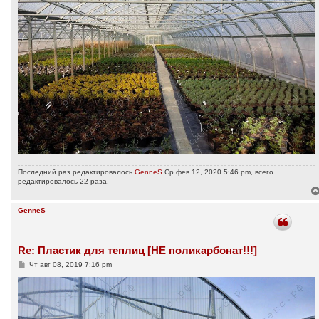
Последний раз редактировалось
GenneS
Ср фев 12, 2020 5:46 pm, всего
редактировалось 22 раза.
GenneS
Re: Пластик для теплиц [НЕ поликарбонат!!!]
С
Чт авг 08, 2019 7:16 pm
о
о
б
щ
е
н