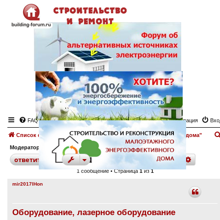
FAQ
Регистрация
Вхо
Список форумов
Газоснабжение.
Форум "Газоснабжение дома"
Модератор:
angeltash
поиск
расшир
ответить
1 сообщение • Страница
1
из
1
mir2017lHon
Оборудование, лазерное оборудование