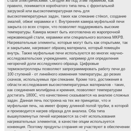
стали электрическими. Сегодня же под этим термином, как
правило, понимается коробчатого типа печь с фронтальной
загрузкой или высокотемпературная печь для
высокотемпературных задач, таких как спекание стёкол, создание
эмалей, обжиг керамики и т. Внутренняя камера муфельной печи
закрыта со всех сторон, что позволяет поддерживать высокие
температуры. Камера может быть изготовлена из жаропрочной
нержавеющей стали, керамики или специального волокна МКРВ.
Нагревательные элементы, которые могут быть как открытыми, так
и закрытыми, нагревают образец материала, который помещён
внутрь. Также муфельные печи используются во многих научно-
исследовательских учреждениях, например для определения
негорючей доли исследуемого образца. Цифровые
термоконтроллеры позволяют запрограммировать работу печи до
100 ступеней - от линейного изменения температуры, до резких
скачков, используемых при спекании. Кроме того, достижения в
области исследования высокотемпературных материалов - таких,
как соединения молибдена и кремния, позволяют температурам
достигать 1800С, что качественно сказывается на анализе сложных
задач. Данная печь построена на тех же принципах, что и
муфельная печь, на имеет форму длинной полой трубки, в которой
и производится нагрев образца для анализа. Оба типа
вышеупомянутых печей нагреваются за счёт использования
нагревательных элементов, в качестве опции используется
конвекция. Поэтому продукты сгорания не участвуют в обеспечении