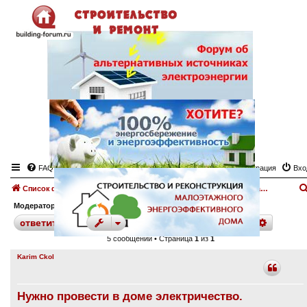
FAQ
Регистрация
Вхо
Список форумов
Электроснабжение дома, участка.
Форум "Электроснабжение"
Модератор:
angeltash
поиск
расшир
ответить
5 сообщений • Страница
1
из
1
Karim Ckol
Нужно провести в доме электричество.