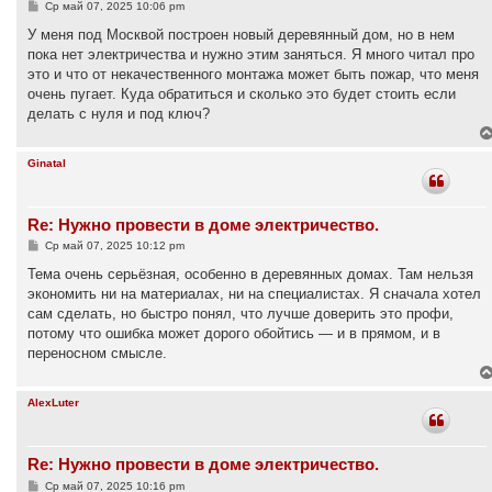
С
Ср май 07, 2025 10:06 pm
о
о
У меня под Москвой построен новый деревянный дом, но в нем
б
пока нет электричества и нужно этим заняться. Я много читал про
щ
е
это и что от некачественного монтажа может быть пожар, что меня
н
очень пугает. Куда обратиться и сколько это будет стоить если
и
е
делать с нуля и под ключ?
Ginatal
Re: Нужно провести в доме электричество.
С
Ср май 07, 2025 10:12 pm
о
о
Тема очень серьёзная, особенно в деревянных домах. Там нельзя
б
экономить ни на материалах, ни на специалистах. Я сначала хотел
щ
е
сам сделать, но быстро понял, что лучше доверить это профи,
н
потому что ошибка может дорого обойтись — и в прямом, и в
и
е
переносном смысле.
AlexLuter
Re: Нужно провести в доме электричество.
С
Ср май 07, 2025 10:16 pm