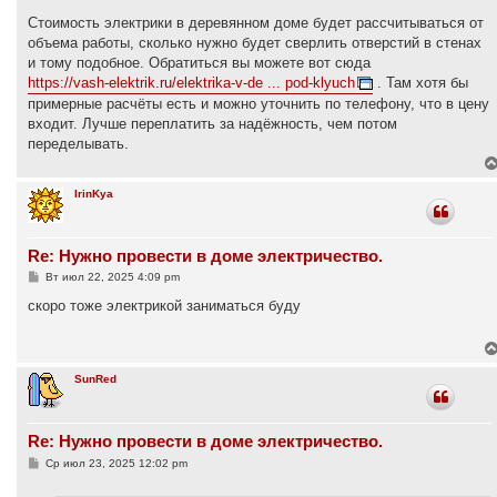
о
о
Стоимость электрики в деревянном доме будет рассчитываться от
б
объема работы, сколько нужно будет сверлить отверстий в стенах
щ
е
и тому подобное. Обратиться вы можете вот сюда
н
https://vash-elektrik.ru/elektrika-v-de ... pod-klyuch
. Там хотя бы
и
е
примерные расчёты есть и можно уточнить по телефону, что в цену
входит. Лучше переплатить за надёжность, чем потом
переделывать.
IrinKya
Re: Нужно провести в доме электричество.
С
Вт июл 22, 2025 4:09 pm
о
о
скоро тоже электрикой заниматься буду
б
щ
е
н
и
SunRed
е
Re: Нужно провести в доме электричество.
С
Ср июл 23, 2025 12:02 pm
о
о