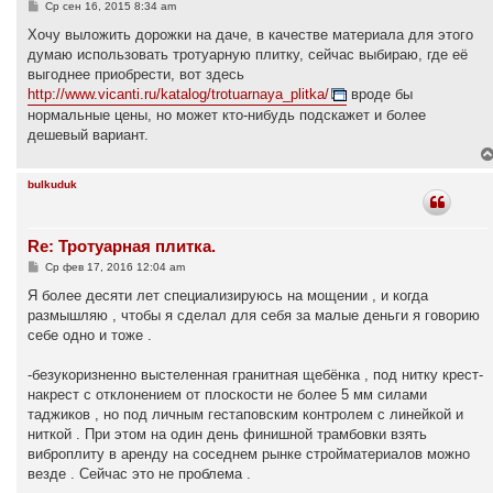
С
Ср сен 16, 2015 8:34 am
о
о
Хочу выложить дорожки на даче, в качестве материала для этого
б
думаю использовать тротуарную плитку, сейчас выбираю, где её
щ
е
выгоднее приобрести, вот здесь
н
http://www.vicanti.ru/katalog/trotuarnaya_plitka/
вроде бы
и
е
нормальные цены, но может кто-нибудь подскажет и более
дешевый вариант.
bulkuduk
Re: Тротуарная плитка.
С
Ср фев 17, 2016 12:04 am
о
о
Я более десяти лет специализируюсь на мощении , и когда
б
размышляю , чтобы я сделал для себя за малые деньги я говорию
щ
е
себе одно и тоже .
н
и
е
-безукоризненно выстеленная гранитная щебёнка , под нитку крест-
накрест с отклонением от плоскости не более 5 мм силами
таджиков , но под личным гестаповским контролем с линейкой и
ниткой . При этом на один день финишной трамбовки взять
виброплиту в аренду на соседнем рынке стройматериалов можно
везде . Сейчас это не проблема .