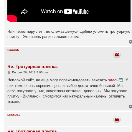
Или через пару лет , по слежавшемуся щебню уложить тротуарную
плитку . Это очень рациональная схема .
Саша55
Re: Тротуарная плитка.
С
Пн фев 26, 2018 3:00 pm
о
о
Неплохой сайт, но еще могу порекомендовать заказать
здесь
. У
б
них тоже очень хорошие цены и выбор достаточно большой. Мы
щ
е
себе покупали у них, качеством остались довольны. Мы покупали
н
плитку «Виллано», смотрится как натуральный камень, отличить
и
е
тяжело.
LenaD81
Re: Тротуарная плитка.