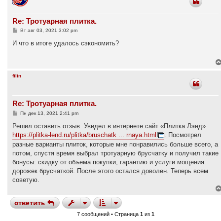
Re: Тротуарная плитка.
С
Вт авг 03, 2021 3:02 pm
о
о
И что в итоге удалось сэкономить?
б
щ
е
н
и
filin
е
Re: Тротуарная плитка.
С
Пн дек 13, 2021 2:41 pm
о
о
Решил оставить отзыв. Увидел в интернете сайт «Плитка Лэнд»
б
https://plitka-lend.ru/plitka/bruschatk ... rnaya.html
. Посмотрел
щ
е
разные варианты плиток, которые мне понравились больше всего, а
н
потом, спустя время выбрал тротуарную брусчатку и получил такие
и
е
бонусы: скидку от объема покупки, гарантию и услуги мощения
дорожек брусчаткой. После этого остался доволен. Теперь всем
советую.
ответить
7 сообщений • Страница
1
из
1