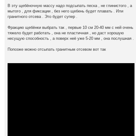
В эту щебёночную массу надо подсыпать песка , не глинистого , а
мытого , для фиксации , без него щебень будет плавать . Или
гранитного отсева . Это будет супер .
Фракцию щебёнки выбрать так , первые 10 см 20-40 мм с ней очень
тяжело будет работать , она не пластичная , но даст хорошую
несущую способность , а поверх неё уже 5-20 мм , она послушная .
Попозже можно отсыпать гранитным отсевом вот так