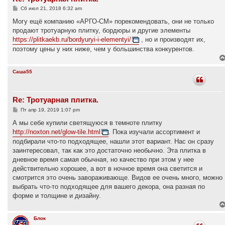
С
Сб июл 21, 2018 6:32 am
о
о
Могу ещё компанию «АРГО-СМ» порекомендовать, они не только
б
продают тротуарную плитку, бордюры и другие элементы
щ
е
https://plitkaekb.ru/bordyuryi-i-elementyi/
, но и производят их,
н
поэтому цены у них ниже, чем у большинства конкурентов.
и
е
Саша55
Re: Тротуарная плитка.
С
Пт апр 19, 2019 1:07 pm
о
о
А мы себе купили светящуюся в темноте плитку
б
http://noxton.net/glow-tile.html
. Пока изучали ассортимент и
щ
е
подбирали что-то подходящее, нашли этот вариант. Нас он сразу
н
заинтересовал, так как это достаточно необычно. Эта плитка в
и
е
дневное время самая обычная, но качество при этом у нее
действительно хорошее, а вот в ночное время она светится и
смотрится это очень завораживающе. Видов ее очень много, можно
выбрать что-то подходящее для вашего декора, она разная по
форме и толщине и дизайну.
Блок