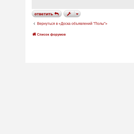
е
н
и
ответить
е
Вернуться в «Доска объявлений "Полы"»
Список форумов