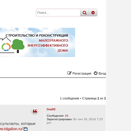
поиск
расширенный
по
Регистрация
Вход
1 сообщение • Страница
1
из
1
lina92
Сообщения:
34
Зарегистрирован:
Вт сен 16, 2014 7:22
pm
нсультанты, которые
w.tdgalion.ru/