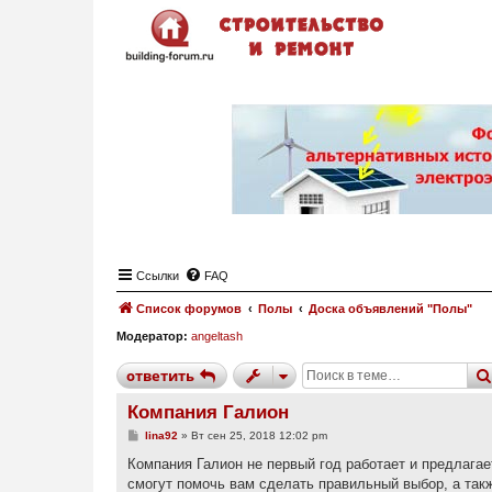
Ссылки
FAQ
Список форумов
Полы
Доска объявлений "Полы"
Модератор:
angeltash
ответить
Компания Галион
С
lina92
»
Вт сен 25, 2018 12:02 pm
о
о
Компания Галион не первый год работает и предлага
б
смогут помочь вам сделать правильный выбор, а так
щ