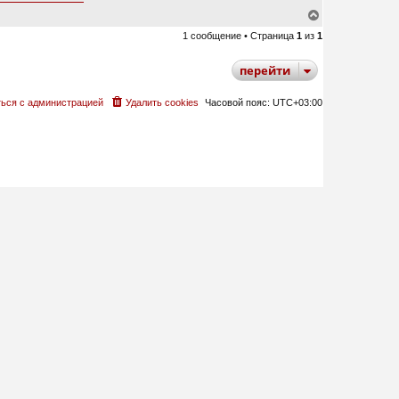
В
е
1 сообщение • Страница
1
из
1
р
н
у
перейти
т
ь
с
ься с администрацией
Удалить cookies
Часовой пояс:
UTC+03:00
я
к
н
а
ч
а
л
у