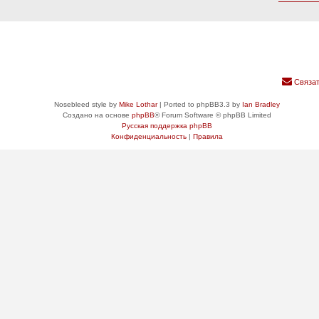
Связат
Nosebleed style by
Mike Lothar
| Ported to phpBB3.3 by
Ian Bradley
Создано на основе
phpBB
® Forum Software © phpBB Limited
Русская поддержка phpBB
Конфиденциальность
|
Правила