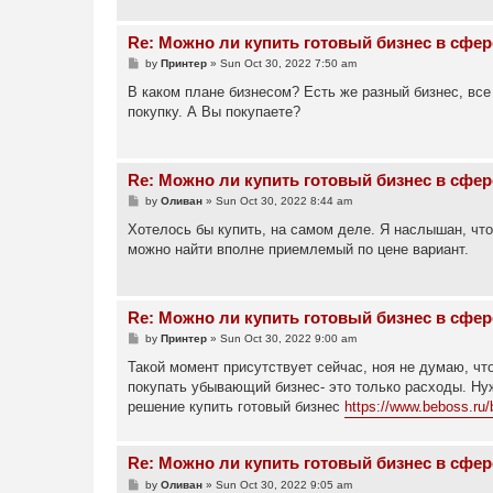
Re: Можно ли купить готовый бизнес в сфер
P
by
Принтер
»
Sun Oct 30, 2022 7:50 am
o
s
В каком плане бизнесом? Есть же разный бизнес, все 
t
покупку. А Вы покупаете?
Re: Можно ли купить готовый бизнес в сфер
P
by
Оливан
»
Sun Oct 30, 2022 8:44 am
o
s
Хотелось бы купить, на самом деле. Я наслышан, что
t
можно найти вполне приемлемый по цене вариант.
Re: Можно ли купить готовый бизнес в сфер
P
by
Принтер
»
Sun Oct 30, 2022 9:00 am
o
s
Такой момент присутствует сейчас, ноя не думаю, чт
t
покупать убывающий бизнес- это только расходы. Ну
решение купить готовый бизнес
https://www.beboss.ru/
Re: Можно ли купить готовый бизнес в сфер
P
by
Оливан
»
Sun Oct 30, 2022 9:05 am