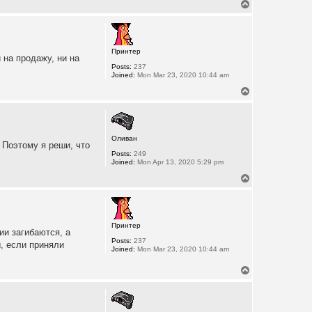
T
o
p
Принтер
 на продажу, ни на
Posts:
237
Joined:
Mon Mar 23, 2020 10:44 am
T
o
p
Оливан
 Поэтому я реши, что
Posts:
249
Joined:
Mon Apr 13, 2020 5:29 pm
T
o
p
Принтер
ии загибаются, а
Posts:
237
, если приняли
Joined:
Mon Mar 23, 2020 10:44 am
T
o
p