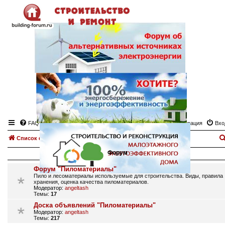
FAQ
Регистрация
Вхо
Список форумов
Пиломатериалы
Форум
Форум "Пиломатериалы"
Пило и лесоматериалы используемые для строительства. Виды, правила
хранения, оценка качества пиломатериалов.
Модератор:
angeltash
Темы:
17
Доска объявлений "Пиломатериалы"
Модератор:
angeltash
Темы:
217