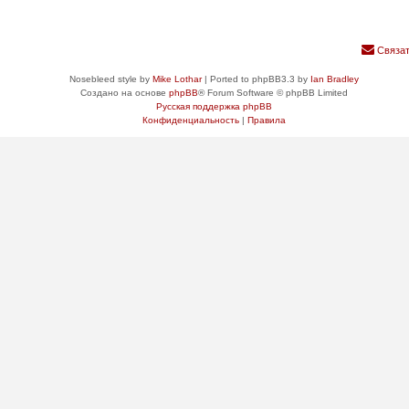
Связат
Nosebleed style by
Mike Lothar
| Ported to phpBB3.3 by
Ian Bradley
Создано на основе
phpBB
® Forum Software © phpBB Limited
Русская поддержка phpBB
Конфиденциальность
|
Правила