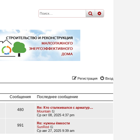
поиск
расширенный
по
Регистрация
Вход
Сообщения
Последнее сообщение
Re: Кто сталкивался с арматур…
480
П
Mountain
е
Ср окт 08, 2025 4:37 pm
р
е
Re: нужны ёмкости
991
й
П
SunRed
т
е
Ср авг 27, 2025 9:39 am
и
р
к
е