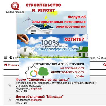
FAQ
Регистрация
Вхо
Список форумов
Мансарда
Форум
Форум "Строительство мансарды"
Типовые проекты мансарды, оптимальная конструкция, отделка и
утепление мансарды.
Модератор:
angeltash
Темы:
25
Доска объявлений "Мансарда"
Модератор:
angeltash
Темы:
15