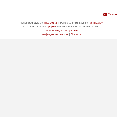
Связат
Nosebleed style by
Mike Lothar
| Ported to phpBB3.3 by
Ian Bradley
Создано на основе
phpBB
® Forum Software © phpBB Limited
Русская поддержка phpBB
Конфиденциальность
|
Правила