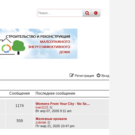
поиск
расширенный
по
Регистрация
Вход
Сообщения
Последнее сообщение
Womens From Your City - No Se…
1174
П
ivan1121
е
Вт апр 07, 2026 9:11 am
р
е
Железные кровати
559
й
П
zubriak
т
е
Пт мар 21, 2025 10:47 pm
и
р
к
е