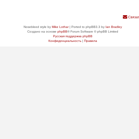
Связат
Nosebleed style by
Mike Lothar
| Ported to phpBB3.3 by
Ian Bradley
Создано на основе
phpBB
® Forum Software © phpBB Limited
Русская поддержка phpBB
Конфиденциальность
|
Правила