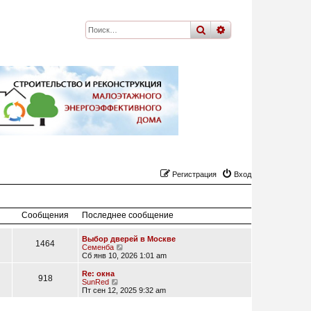
поиск
расширенный
по
Регистрация
Вход
Сообщения
Последнее сообщение
Выбор дверей в Москве
1464
П
Семенба
е
Сб янв 10, 2026 1:01 am
р
е
Re: окна
918
й
П
SunRed
т
е
Пт сен 12, 2025 9:32 am
и
р
к
е