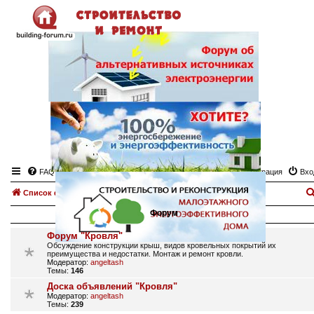
FAQ
Регистрация
Вхо
Список форумов
Кровля, кровельные работы
Форум
Форум "Кровля"
Обсуждение конструкции крыш, видов кровельных покрытий их
преимущества и недостатки. Монтаж и ремонт кровли.
Модератор:
angeltash
Темы:
146
Доска объявлений "Кровля"
Модератор:
angeltash
Темы:
239