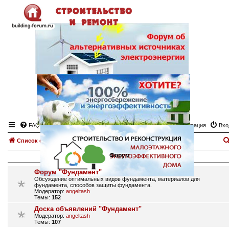
FAQ
Регистрация
Вхо
Список форумов
Фундамент, закладка фундамента
Форум
Форум "Фундамент"
Обсуждение оптимальных видов фундамента, материалов для
фундамента, способов защиты фундамента.
Модератор:
angeltash
Темы:
152
Доска объявлений "Фундамент"
Модератор:
angeltash
Темы:
107