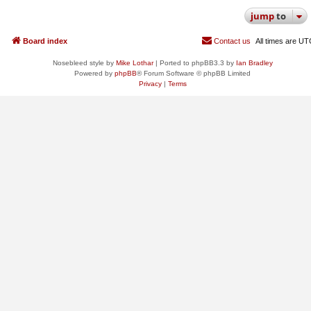
jump
to
Board index
Contact us
All times are
UT
Nosebleed style by
Mike Lothar
| Ported to phpBB3.3 by
Ian Bradley
Powered by
phpBB
® Forum Software © phpBB Limited
Privacy
|
Terms