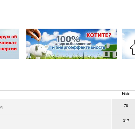
Темы
78
ад
317