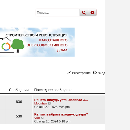
поиск
расширенный
по
Регистрация
Вход
Сообщения
Последнее сообщение
Re: Кто-нибудь устанавливал 3…
836
П
Mountain
е
Сб сен 27, 2025 7:06 pm
р
е
Re: как выбрать входную дверь?
530
й
П
Vulli
т
е
Ср мар 13, 2024 5:18 pm
и
р
к
е