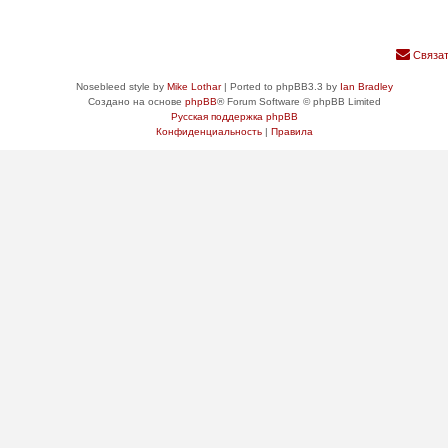
Связат
Nosebleed style by
Mike Lothar
| Ported to phpBB3.3 by
Ian Bradley
Создано на основе
phpBB
® Forum Software © phpBB Limited
Русская поддержка phpBB
Конфиденциальность
|
Правила