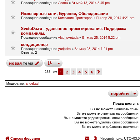
Последнее сообщение
Лосна
«
Вт май 13, 2014 3:45 pm
Инженерные сети, Бурение, Обследование
Последнее сообщение
Компания Промтерра
«
Пн апр 28, 2014 4:21 pm
SvetuDa.ru - удаленное проектирование. Поддержка
компаниям.
Последнее сообщение
vlad_svetuda
«
Вт мар 25, 2014 5:22 pm
кондиционер
Последнее сообщение
yurijtolm
«
Вс мар 23, 2014 1:21 pm
Ответы:
2
новая
тема
1
2
3
4
5
6
след.
288 тем
Модератор:
angeltash
перейти
Права доступа
Вы
не можете
начинать темы
Вы
не можете
отвечать на сообщения
Вы
не можете
редактировать свои сообщения
Вы
не можете
удалять свои сообщения
Вы
не можете
добавлять вложения
Список форумов
Часовой пояс:
UTC+03:0