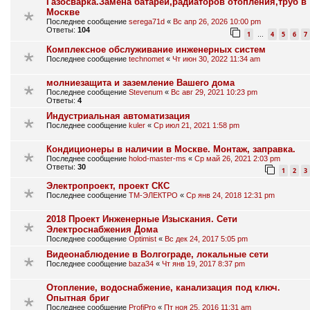
Газосварка.Замена батарей,радиаторов отопления,труб в
Москве
Последнее сообщение
serega71d
«
Вс апр 26, 2026 10:00 pm
Ответы:
104
1
4
5
6
7
…
Комплексное обслуживание инженерных систем
Последнее сообщение
technomet
«
Чт июн 30, 2022 11:34 am
молниезащита и заземление Вашего дома
Последнее сообщение
Stevenum
«
Вс авг 29, 2021 10:23 pm
Ответы:
4
Индустриальная автоматизация
Последнее сообщение
kuler
«
Ср июл 21, 2021 1:58 pm
Кондиционеры в наличии в Москве. Монтаж, заправка.
Последнее сообщение
holod-master-ms
«
Ср май 26, 2021 2:03 pm
Ответы:
30
1
2
3
Электропроект, проект СКС
Последнее сообщение
ТМ-ЭЛЕКТРО
«
Ср янв 24, 2018 12:31 pm
2018 Проект Инженерные Изыскания. Сети
Электроснабжения Дома
Последнее сообщение
Optimist
«
Вс дек 24, 2017 5:05 pm
Видеонаблюдение в Волгограде, локальные сети
Последнее сообщение
baza34
«
Чт янв 19, 2017 8:37 pm
Отопление, водоснабжение, канализация под ключ.
Опытная бриг
Последнее сообщение
ProfiPro
«
Пт ноя 25, 2016 11:31 am