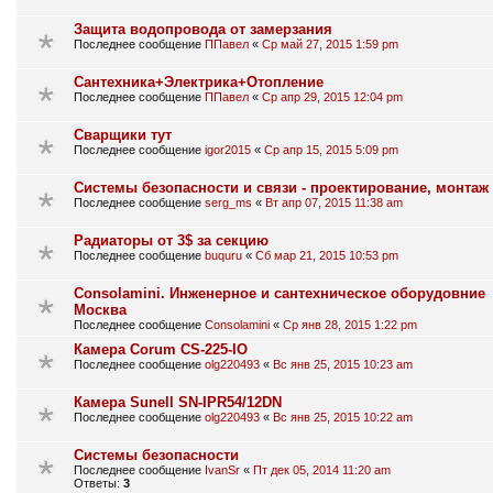
Защита водопровода от замерзания
Последнее сообщение
ППавел
«
Ср май 27, 2015 1:59 pm
Сантехника+Электрика+Отопление
Последнее сообщение
ППавел
«
Ср апр 29, 2015 12:04 pm
Сварщики тут
Последнее сообщение
igor2015
«
Ср апр 15, 2015 5:09 pm
Системы безопасности и связи - проектирование, монтаж
Последнее сообщение
serg_ms
«
Вт апр 07, 2015 11:38 am
Радиаторы от 3$ за секцию
Последнее сообщение
buquru
«
Сб мар 21, 2015 10:53 pm
Consolamini. Инженерное и сантехническое оборудовние
Москва
Последнее сообщение
Consolamini
«
Ср янв 28, 2015 1:22 pm
Камера Corum CS-225-IO
Последнее сообщение
olg220493
«
Вс янв 25, 2015 10:23 am
Камера Sunell SN-IPR54/12DN
Последнее сообщение
olg220493
«
Вс янв 25, 2015 10:22 am
Системы безопасности
Последнее сообщение
IvanSr
«
Пт дек 05, 2014 11:20 am
Ответы:
3