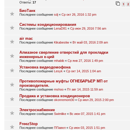
Ответы:
17
1
2
БиоТанк
Последнее сообщение
sdj
«
Ср окт 26, 2016 1:32 pm
Системы кондиционирования
Последнее сообщение
LenaD81
«
Ср июн 29, 2016 7:56 am
air mac
Последнее сообщение
Kikabestiw
«
Вт май 03, 2016 2:09 am
Алмазное сверление отверстий для прокладки
инженерных к-ций
Последнее сообщение
mhabib
«
Ср янв 27, 2016 1:49 pm
Установка видеодомофона
Последнее сообщение
Lesyk
«
Ср окт 14, 2015 1:04 am
Противопожарные муфты ОГНЕБАРЬЕР МП от
производителя.
Последнее сообщение
mshoo
«
Пт авг 14, 2015 11:59 am
Продажа и установка кондиционеров
Последнее сообщение
okonremont30
«
Ср июл 29, 2015 2:00 pm
Электроснабжение
Последнее сообщение
Swimlike
«
Вс июн 07, 2015 1:41 pm
FreezStop
Последнее сообщение
ППавел
«
Ср июн 03, 2015 1:51 pm