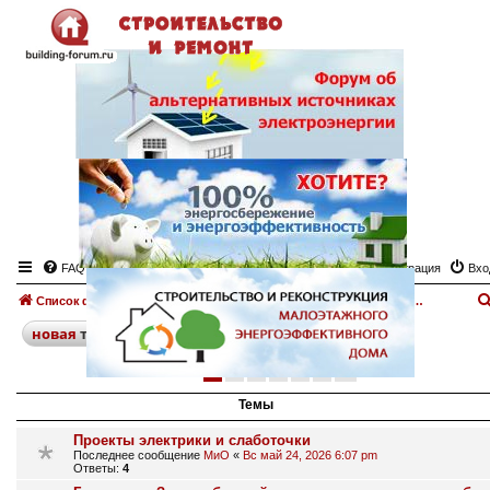
FAQ
Регистрация
Вхо
Список форумов
Инженерные системы
Доска объявлений. Инженерные системы
поиск
расширенный
новая
тема
1
2
3
4
5
6
след.
288 тем
Темы
Проекты электрики и слаботочки
Последнее сообщение
МиО
«
Вс май 24, 2026 6:07 pm
Ответы:
4