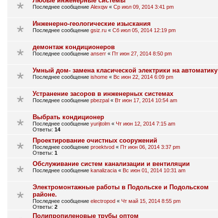
Любые инженерные системы
Последнее сообщение
Alexqw
«
Ср июл 09, 2014 3:41 pm
Инженерно-геологические изыскания
Последнее сообщение
gsiz.ru
«
Сб июл 05, 2014 12:19 pm
демонтаж кондиционеров
Последнее сообщение
anserr
«
Пт июн 27, 2014 8:50 pm
Умный дом- замена класической электрики на автоматику
Последнее сообщение
ishome
«
Вс июн 22, 2014 6:09 pm
Устранение засоров в инженерных системах
Последнее сообщение
pbezpal
«
Вт июн 17, 2014 10:54 am
Выбрать кондиционер
Последнее сообщение
yurijtolm
«
Чт июн 12, 2014 7:15 am
Ответы:
14
Проектирование очистных сооружений
Последнее сообщение
proektvod
«
Пт июн 06, 2014 3:37 pm
Ответы:
1
Обслуживание систем канализации и вентиляции
Последнее сообщение
kanalizacia
«
Вс июн 01, 2014 10:31 am
Электромонтажные работы в Подольске и Подольском
районе.
Последнее сообщение
electropod
«
Чт май 15, 2014 8:55 pm
Ответы:
2
Полипропиленовые трубы оптом