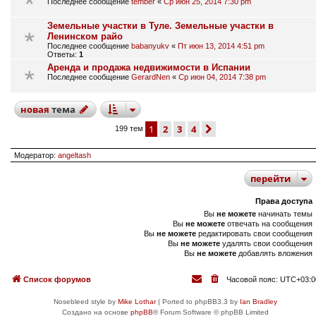
Последнее сообщение
tember
«
Ср июн 25, 2014 7:30 pm
Земельные участки в Туле. Земельные участки в
Ленинском райо
Последнее сообщение
babanyukv
«
Пт июн 13, 2014 4:51 pm
Ответы:
1
Аренда и продажа недвижимости в Испании
Последнее сообщение
GerardNen
«
Ср июн 04, 2014 7:38 pm
новая
тема
1
2
3
4
след.
199 тем
Модератор:
angeltash
перейти
Права доступа
Вы
не можете
начинать темы
Вы
не можете
отвечать на сообщения
Вы
не можете
редактировать свои сообщения
Вы
не можете
удалять свои сообщения
Вы
не можете
добавлять вложения
Список форумов
Часовой пояс:
UTC+03:0
Nosebleed style by
Mike Lothar
| Ported to phpBB3.3 by
Ian Bradley
Создано на основе
phpBB
® Forum Software © phpBB Limited