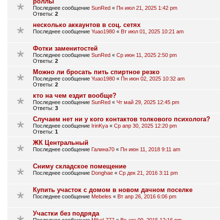
роллы
Последнее сообщение
SunRed
«
Пн июл 21, 2025 1:42 pm
Ответы:
2
несколько аккаунтов в соц. сетях
Последнее сообщение
Yuao1980
«
Вт июл 01, 2025 10:21 am
Фотки заменитостей
Последнее сообщение
SunRed
«
Ср июн 11, 2025 2:50 pm
Ответы:
2
Можно ли бросать пить спиртное резко
Последнее сообщение
Yuao1980
«
Пн июн 02, 2025 10:32 am
Ответы:
2
кто на чем ездит вообще?
Последнее сообщение
SunRed
«
Чт май 29, 2025 12:45 pm
Ответы:
3
Случаем нет ни у кого контактов толкового психолога?
Последнее сообщение
IrinKya
«
Ср апр 30, 2025 12:20 pm
Ответы:
1
ЖК Центральный
Последнее сообщение
Галина70
«
Пн июн 11, 2018 9:11 am
Сниму складское помещение
Последнее сообщение
Donghae
«
Ср дек 21, 2016 3:11 pm
Купить участок с домом в новом дачном поселке
Последнее сообщение
Mebeles
«
Вт апр 26, 2016 6:06 pm
Участки без подряда