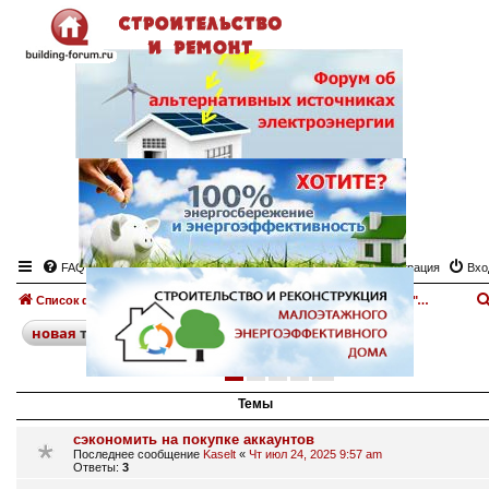
FAQ
Регистрация
Вхо
Список форумов
Купля продажа загородных домов
Доска объявлений "Продажа загородного дома, дачи"
поиск
расширенный
новая
тема
1
2
3
4
след.
199 тем
Темы
сэкономить на покупке аккаунтов
Последнее сообщение
Kaselt
«
Чт июл 24, 2025 9:57 am
Ответы:
3