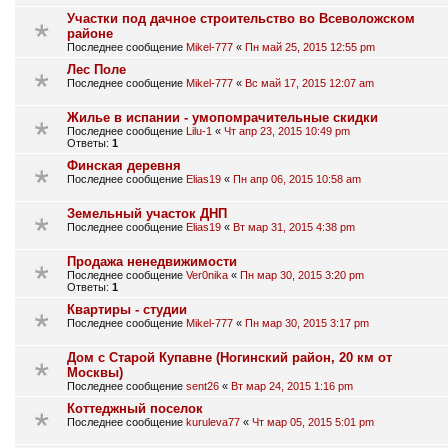
Участки под дачное строительство во Всеволожском
районе
Последнее сообщение
Mikel-777
«
Пн май 25, 2015 12:55 pm
Лес Поле
Последнее сообщение
Mikel-777
«
Вс май 17, 2015 12:07 am
Жилье в испании - умопомрачительные скидки
Последнее сообщение
Lilu-1
«
Чт апр 23, 2015 10:49 pm
Ответы:
1
Финская деревня
Последнее сообщение
Elias19
«
Пн апр 06, 2015 10:58 am
Земельный участок ДНП
Последнее сообщение
Elias19
«
Вт мар 31, 2015 4:38 pm
Продажа ненедвижимости
Последнее сообщение
Ver0nika
«
Пн мар 30, 2015 3:20 pm
Ответы:
1
Квартиры - студии
Последнее сообщение
Mikel-777
«
Пн мар 30, 2015 3:17 pm
Дом с Старой Купавне (Ногинский район, 20 км от
Москвы)
Последнее сообщение
sent26
«
Вт мар 24, 2015 1:16 pm
Коттеджный поселок
Последнее сообщение
kuruleva77
«
Чт мар 05, 2015 5:01 pm