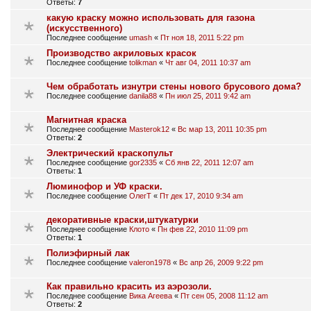
Ответы:
7
какую краску можно использовать для газона
(искусственного)
Последнее сообщение
umash
«
Пт ноя 18, 2011 5:22 pm
Производство акриловых красок
Последнее сообщение
tolikman
«
Чт авг 04, 2011 10:37 am
Чем обработать изнутри стены нового брусового дома?
Последнее сообщение
danila88
«
Пн июл 25, 2011 9:42 am
Магнитная краска
Последнее сообщение
Masterok12
«
Вс мар 13, 2011 10:35 pm
Ответы:
2
Электрический краскопульт
Последнее сообщение
gor2335
«
Сб янв 22, 2011 12:07 am
Ответы:
1
Люминофор и УФ краски.
Последнее сообщение
ОлегТ
«
Пт дек 17, 2010 9:34 am
декоративные краски,штукатурки
Последнее сообщение
Клото
«
Пн фев 22, 2010 11:09 pm
Ответы:
1
Полиэфирный лак
Последнее сообщение
valeron1978
«
Вс апр 26, 2009 9:22 pm
Как правильно красить из аэрозоли.
Последнее сообщение
Вика Агеева
«
Пт сен 05, 2008 11:12 am
Ответы:
2