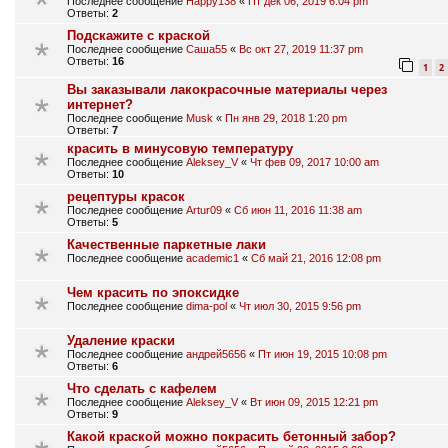
Последнее сообщение
Happy138
«
Пт дек 06, 2019 6:04 pm
Ответы:
2
Подскажите с краской
Последнее сообщение
Саша55
«
Вс окт 27, 2019 11:37 pm
Ответы:
16
1
2
Вы заказывали лакокрасочные материалы через
интернет?
Последнее сообщение
Musk
«
Пн янв 29, 2018 1:20 pm
Ответы:
7
красить в минусовую температуру
Последнее сообщение
Aleksey_V
«
Чт фев 09, 2017 10:00 am
Ответы:
10
рецептуры красок
Последнее сообщение
Artur09
«
Сб июн 11, 2016 11:38 am
Ответы:
5
Качественные паркетные лаки
Последнее сообщение
academic1
«
Сб май 21, 2016 12:08 pm
Чем красить по эпоксидке
Последнее сообщение
dima-pol
«
Чт июл 30, 2015 9:56 pm
Удаление краски
Последнее сообщение
андрей5656
«
Пт июн 19, 2015 10:08 pm
Ответы:
6
Что сделать с кафелем
Последнее сообщение
Aleksey_V
«
Вт июн 09, 2015 12:21 pm
Ответы:
9
Какой краской можно покрасить бетонный забор?