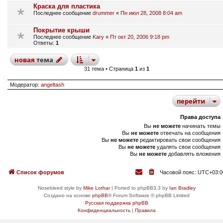
Краска для пластика
Последнее сообщение
drummer
«
Пн июл 28, 2008 8:04 am
Покрытие крыши
Последнее сообщение
Kary
«
Пт окт 20, 2006 9:18 pm
Ответы:
1
новая
тема
31 тема • Страница
1
из
1
Модератор:
angeltash
перейти
Права доступа
Вы
не можете
начинать темы
Вы
не можете
отвечать на сообщения
Вы
не можете
редактировать свои сообщения
Вы
не можете
удалять свои сообщения
Вы
не можете
добавлять вложения
Список форумов
Часовой пояс:
UTC+03:0
Nosebleed style by
Mike Lothar
| Ported to phpBB3.3 by
Ian Bradley
Создано на основе
phpBB
® Forum Software © phpBB Limited
Русская поддержка phpBB
Конфиденциальность
|
Правила