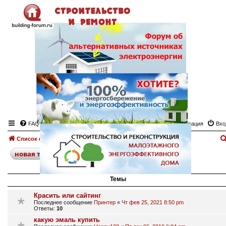
FAQ
Регистрация
Вхо
Список форумов
Лаки, краски
Форум "Лаки, краски"
поиск
расширенный
новая
тема
31 тема • Страница
1
из
1
Темы
Красить или сайтинг
Последнее сообщение
Принтер
«
Чт фев 25, 2021 8:50 pm
Ответы:
10
какую эмаль купить