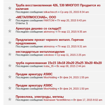
Труба восстановленная 426, 530 МНОГО!!! Продается из
наличия
Последнее сообщение
tolkachevzh
«
Ср апр 15, 2015 8:34 am
«МЕТАЛЛМОССНАБ», ООО
Последнее сообщение
FANTOM
«
Пт мар 20, 2015 9:43 pm
Ответы:
1
Арматура дешево со склада!!!
Последнее сообщение
akimstroy
«
Пт мар 13, 2015 9:35 am
Предлагаем прокат черного металл. Горячее
предложение.
Последнее сообщение
akimstroy
«
Пт мар 13, 2015 9:31 am
нестандартные металлоизделия
Последнее сообщение
sokolooo
«
Ср мар 11, 2015 2:25 pm
труба оцинкованная 15х15 18х18 20х20 25х25 30х20 40х20
Последнее сообщение
truba_35
«
Вс мар 08, 2015 2:44 pm
Продам арматуру А500С
Последнее сообщение
MosHolding
«
Вт фев 24, 2015 1:55 pm
Продам арматуру А500С
Последнее сообщение
MosHolding
«
Вт фев 24, 2015 1:50 pm
Проволока, электроды, метизы
Последнее сообщение
Компания ЧелябМетиз
«
Вт фев 17, 2015 8:02 am