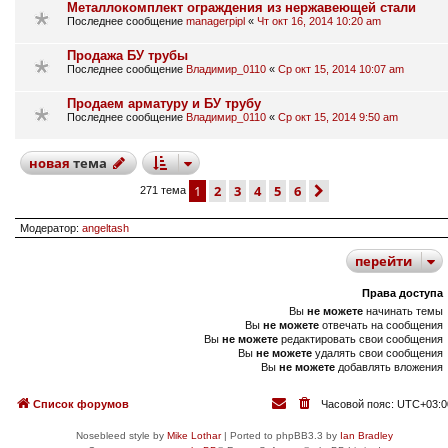
Металлокомплект ограждения из нержавеющей стали
Последнее сообщение
managerpipl
«
Чт окт 16, 2014 10:20 am
Продажа БУ трубы
Последнее сообщение
Владимир_0110
«
Ср окт 15, 2014 10:07 am
Продаем арматуру и БУ трубу
Последнее сообщение
Владимир_0110
«
Ср окт 15, 2014 9:50 am
новая
тема
1
2
3
4
5
6
след.
271 тема
Модератор:
angeltash
перейти
Права доступа
Вы
не можете
начинать темы
Вы
не можете
отвечать на сообщения
Вы
не можете
редактировать свои сообщения
Вы
не можете
удалять свои сообщения
Вы
не можете
добавлять вложения
Список форумов
Часовой пояс:
UTC+03:0
Nosebleed style by
Mike Lothar
| Ported to phpBB3.3 by
Ian Bradley