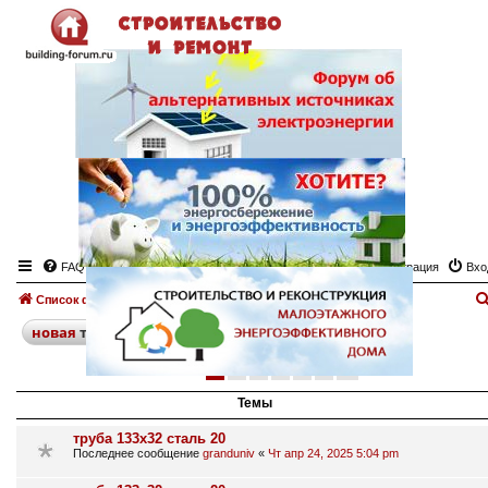
FAQ
Регистрация
Вхо
Список форумов
Металлопрокат
Доска объявлений "Металлопрокат"
поиск
расширенный
новая
тема
1
2
3
4
5
6
след.
271 тема
Темы
труба 133х32 сталь 20
Последнее сообщение
granduniv
«
Чт апр 24, 2025 5:04 pm