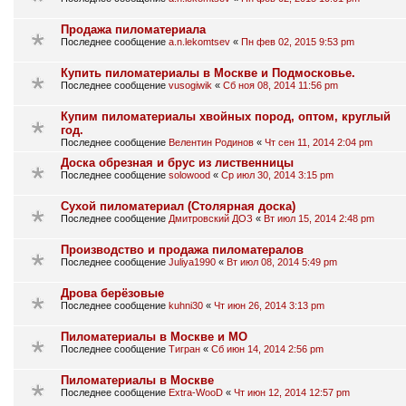
Продажа пиломатериала
Последнее сообщение
a.n.lekomtsev
«
Пн фев 02, 2015 9:53 pm
Купить пиломатериалы в Москве и Подмосковье.
Последнее сообщение
vusogiwik
«
Сб ноя 08, 2014 11:56 pm
Купим пиломатериалы хвойных пород, оптом, круглый
год.
Последнее сообщение
Велентин Родинов
«
Чт сен 11, 2014 2:04 pm
Доска обрезная и брус из лиственницы
Последнее сообщение
solowood
«
Ср июл 30, 2014 3:15 pm
Сухой пиломатериал (Столярная доска)
Последнее сообщение
Дмитровский ДОЗ
«
Вт июл 15, 2014 2:48 pm
Производство и продажа пиломатералов
Последнее сообщение
Juliya1990
«
Вт июл 08, 2014 5:49 pm
Дрова берёзовые
Последнее сообщение
kuhni30
«
Чт июн 26, 2014 3:13 pm
Пиломатериалы в Москве и МО
Последнее сообщение
Тигран
«
Сб июн 14, 2014 2:56 pm
Пиломатериалы в Москве
Последнее сообщение
Extra-WooD
«
Чт июн 12, 2014 12:57 pm