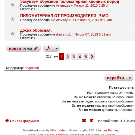
Закупаем обрезной пиломатериал хвойных пород
Последнее сообщение
ArtemLes
«
Пн ноя 11, 2013 5:25 pm
Ответы:
1
ПИЛОМАТЕРИАЛ ОТ ПРОИЗВОДИТЕЛЯ !!! МО
Последнее сообщение
Aleksey33
«
Сб ноя 09, 2013 9:59 am
доска обрезная.
Последнее сообщение
drevstroi1
«
Пн окт 07, 2013 6:31 am
Ответы:
1
новая
тема
1
2
3
4
5
след.
217 тем
Модератор:
angeltash
перейти
Права доступа
Вы
не можете
начинать темы
Вы
не можете
отвечать на сообщения
Вы
не можете
редактировать свои сообщения
Вы
не можете
удалять свои сообщения
Вы
не можете
добавлять вложения
Список форумов
Часовой пояс:
UTC+03:0
Nosebleed style by
Mike Lothar
| Ported to phpBB3.3 by
Ian Bradley
Создано на основе
phpBB
® Forum Software © phpBB Limited