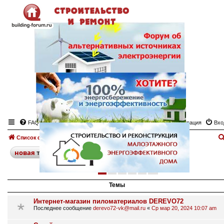
FAQ
Регистрация
Вхо
Список форумов
Пиломатериалы
Доска объявлений "Пиломатериалы"
поиск
расширенный
новая
тема
1
2
3
4
5
след.
217 тем
Темы
Интернет-магазин пиломатериалов DEREVO72
Последнее сообщение
derevo72-vk@mail.ru
«
Ср мар 20, 2024 10:07 am