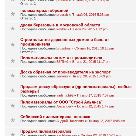
Последнее сообщение
proorab
«
Пт май 06, 2016 5:38 pm
Ответы:
1
пиломатериал обрезной
Последнее сообщение
proorab
«
Пт май 06, 2016 5:36 pm
Ответы:
1
дрова берёзовые в московской области
Последнее сообщение
kost02
«
Пт июн 26, 2015 1:22 pm
Строительство деревянных домов и бань от
производителя.
Последнее сообщение
brusstroy
«
Сб май 16, 2015 10:16 pm
Ответы:
1
Пиломатериалы оптом от производителя
Последнее сообщение
ВЗП№1
«
Вт апр 21, 2015 11:17 pm
Доска обрезная от производителя на экспорт
Последнее сообщение
zervers
«
Пн апр 20, 2015 10:09 pm
Продаем доску обрезную и (др пиломатериалы), любые
размеры!
Последнее сообщение
vadim.ch92
«
Пт апр 17, 2015 7:57 pm
Пиломатериалы от ООО "Строй Альянса"
Последнее сообщение
AlexanderF
«
Вс апр 12, 2015 1:47 pm
Сибирский пиломатериал, погонаж
Последнее сообщение
Андрей Павлович
«
Пн мар 23, 2015 6:08 am
Продажа пиломатериалов
Последнее сообщение
a.n.lekomtsev
«
Пн фев 02, 2015 10:01 pm