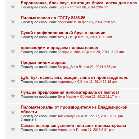
Евровагонка, блок хаус, имитация бруса, доска для пола
Последнее сообщение
EvgG
«
Чт фев 06, 2014 2:04 pm
Пиломатериал по ГОСТу 8486-86
Последнее сообщение
dance4life
«
Пн фев 03, 2014 3:58 pm
Сухой профилированный брус в наличии
Последнее сообщение
Alex_G
«
Ср янв 29, 2014 11:19 am
производим и продаем пиломатериал
Последнее сообщение
Катерина 1984
«
Ср янв 29, 2014 11:03 am
Продам пиломатериал
Последнее сообщение
Sergey_Sol
«
Вт янв 21, 2014 4:35 pm
Дуб, бук, ясень, вяз, акация, липа от производителя.
Последнее сообщение
lespromug
«
Сб янв 11, 2014 12:16 am
Лучшие предложения пиломатериала от lesmos!
Последнее сообщение
Berg Master
«
Сб ноя 23, 2013 11:17 pm
Пиломатериалы от производителя из Владимирской
области
Последнее сообщение
Александр666
«
Вс ноя 17, 2013 11:08 pm
Ответы:
1
Самые выгодные условия поставок пиломатериала
Последнее сообщение
ArtemLes
«
Пн ноя 11, 2013 5:31 pm