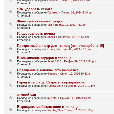
Последнее сообщение
cerolie
«
Вт май 20, 2025 2:47 am
Ответы:
1
Чем удобрять газон?
Последнее сообщение
Принтер
«
Пн апр 08, 2024 5:40 pm
Ответы:
2
Жена просит купить грядки
Последнее сообщение
Vulli
«
Вт мар 21, 2023 7:51 pm
Ответы:
3
Плодородность почвы
Последнее сообщение
Kaselt
«
Пн дек 02, 2019 1:57 pm
Ответы:
3
Прозрачный шифер для теплиц [не поликарбонат!!!]
Последнее сообщение
GenneS
«
Чт авг 08, 2019 7:12 pm
Ответы:
3
Высаживание огурцов в теплице
Последнее сообщение
Svetik1623
«
Пн фев 18, 2019 2:54 pm
Ответы:
2
Освещение в теплице. Что выбрать?
Последнее сообщение
Федорр
«
Ср окт 19, 2016 10:52 am
Ответы:
1
Перец в теплице. Секреты выращивания
Последнее сообщение
Natalia_Sh
«
Вс мар 15, 2015 7:19 pm
зимний сад
Последнее сообщение
musetel
«
Ср мар 11, 2015 9:14 pm
Ответы:
4
Выращивание баклажанов в теплице
Последнее сообщение
Natalia_Sh
«
Сб мар 07, 2015 1:52 pm