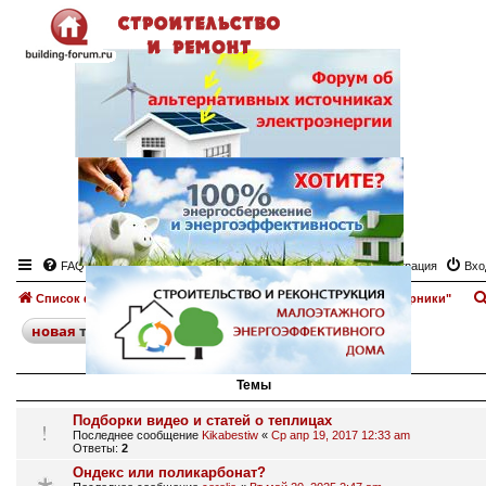
FAQ
Регистрация
Вхо
Список форумов
Теплицы, парники.
Форум "Теплицы, парники"
поиск
расширенный
новая
тема
42 темы • Страница
1
из
1
Темы
Подборки видео и статей о теплицах
Последнее сообщение
Kikabestiw
«
Ср апр 19, 2017 12:33 am
Ответы:
2
Ондекс или поликарбонат?