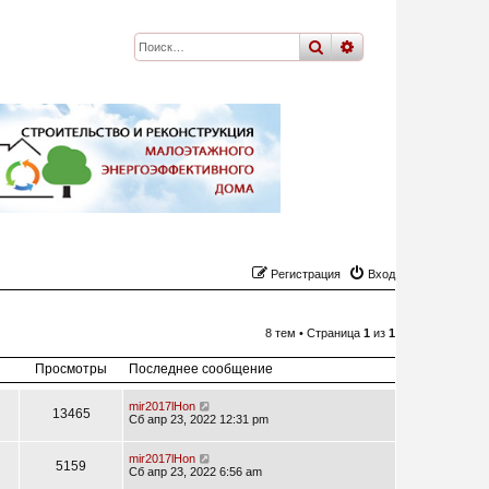
поиск
расширенный
по
Регистрация
Вход
8 тем • Страница
1
из
1
Просмотры
Последнее сообщение
mir2017lHon
13465
Сб апр 23, 2022 12:31 pm
mir2017lHon
5159
Сб апр 23, 2022 6:56 am