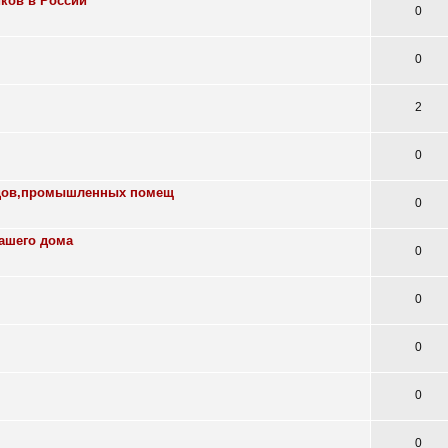
ков в России
0
0
2
0
адов,промышленных помещ
0
Вашего дома
0
0
0
0
0