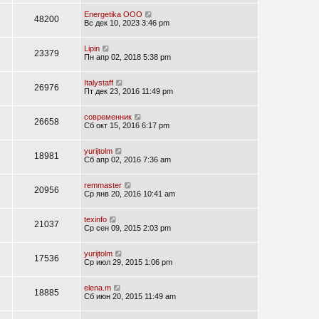
Energetika OOO
48200
Вс дек 10, 2023 3:46 pm
Lipin
23379
Пн апр 02, 2018 5:38 pm
Italystaff
26976
Пт дек 23, 2016 11:49 pm
современник
26658
Сб окт 15, 2016 6:17 pm
yurijtolm
18981
Сб апр 02, 2016 7:36 am
remmaster
20956
Ср янв 20, 2016 10:41 am
texinfo
21037
Ср сен 09, 2015 2:03 pm
yurijtolm
17536
Ср июл 29, 2015 1:06 pm
elena.m
18885
Сб июн 20, 2015 11:49 am