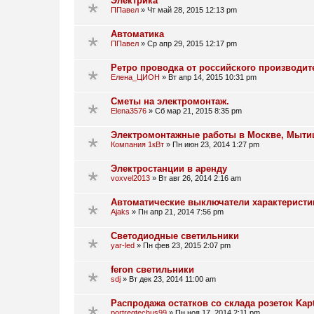
Электрика
ППавел
»
Чт май 28, 2015 12:13 pm
Автоматика
ППавел
»
Ср апр 29, 2015 12:17 pm
Ретро проводка от российского производит
Елена_ЦИОН
»
Вт апр 14, 2015 10:31 pm
Сметы на электромонтаж.
Elena3576
»
Сб мар 21, 2015 8:35 pm
Электромонтажные работы в Москве, Мытищ
Компания 1кВт
»
Пн июн 23, 2014 1:27 pm
Электростанции в аренду
voxvel2013
»
Вт авг 26, 2014 2:16 am
Автоматические выключатели характеристи
Ajaks
»
Пн апр 21, 2014 7:56 pm
Светодиодные светильники
yar-led
»
Пн фев 23, 2015 2:07 pm
feron светильники
sdj
»
Вт дек 23, 2014 11:00 am
Распродажа остатков со склада розеток Kapt
portregtechus99
»
Пн ноя 17, 2014 2:11 pm