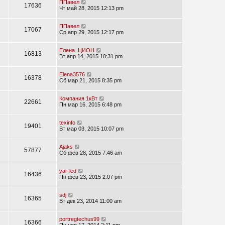
ППавел
17636
Чт май 28, 2015 12:13 pm
ППавел
17067
Ср апр 29, 2015 12:17 pm
Елена_ЦИОН
16813
Вт апр 14, 2015 10:31 pm
Elena3576
16378
Сб мар 21, 2015 8:35 pm
Компания 1кВт
22661
Пн мар 16, 2015 6:48 pm
texinfo
19401
Вт мар 03, 2015 10:07 pm
Ajaks
57877
Сб фев 28, 2015 7:46 am
yar-led
16436
Пн фев 23, 2015 2:07 pm
sdj
16365
Вт дек 23, 2014 11:00 am
portregtechus99
16366