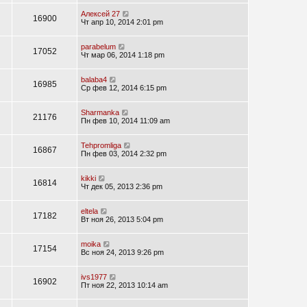
Алексей 27
16900
Чт апр 10, 2014 2:01 pm
parabelum
17052
Чт мар 06, 2014 1:18 pm
balaba4
16985
Ср фев 12, 2014 6:15 pm
Sharmanka
21176
Пн фев 10, 2014 11:09 am
Tehpromliga
16867
Пн фев 03, 2014 2:32 pm
kikki
16814
Чт дек 05, 2013 2:36 pm
eltela
17182
Вт ноя 26, 2013 5:04 pm
moika
17154
Вс ноя 24, 2013 9:26 pm
ivs1977
16902
Пт ноя 22, 2013 10:14 am