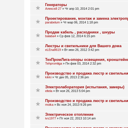
Генераторы
Алексей 27
»
Чт апр 10, 2014 2:01 pm
Проектирование, монтаж и замена электро
parabelum
»
Чт мар 06, 2014 1:18 pm
Продам кабель , расходники , шнуры
balaba4
»
Ср фев 12, 2014 6:15 pm
Люстры и светильники для Вашего дома
eLEna8619
»
Вт июн 26, 2012 3:42 pm
ТехПромЛига-опоры освещения, кронштейн
Tehpromliga
»
Пн фев 03, 2014 2:32 pm
Производство и продажа люстр и светильни
kikki
»
Чт дек 05, 2013 2:36 pm
Электролаборатория (испытания, замеры)
eltela
»
Вт ноя 26, 2013 5:04 pm
Производство и продажа люстр и светильни
moika
»
Вс ноя 24, 2013 9:26 pm
Электрическое отопление
ivs1977
»
Пт ноя 22, 2013 10:14 am