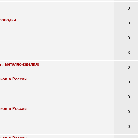
0
проводки
0
0
3
ы, металлоизделия!
0
ков в России
0
0
ков в России
0
0