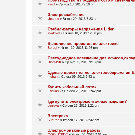
Производство и продажа люстр и светильни
karol
»
Ср ноя 13, 2013 9:19 pm
Электроснабжение
Иваннн
»
Вт окт 29, 2013 7:23 am
Стабилизаторы напряжения Lider
skalovid
»
Пт янв 18, 2013 12:30 pm
Выполнение проектов по электрике
Serugi
»
Чт окт 10, 2013 11:26 pm
Светодиодное освещение для офисов,скл
DiodMSK
»
Ср окт 09, 2013 9:13 pm
Сделаю проект тепло, электросбережения 
muhan
»
Ср окт 09, 2013 9:43 am
Купить кабельный лоток
Елена96
»
Ср сен 25, 2013 1:42 pm
Где купить электромонтажные изделия?
petrova
»
Ср сен 25, 2013 1:21 pm
Электрика
SunRed
»
Вт сен 17, 2013 3:42 pm
Электромонтажные работы
ООО НТКПС
»
Чт авг 08, 2013 7:51 am