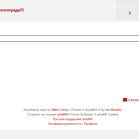
олгограде!!!
0
Связат
Nosebleed style by
Mike Lothar
| Ported to phpBB3.3 by
Ian Bradley
Создано на основе
phpBB
® Forum Software © phpBB Limited
Русская поддержка phpBB
Конфиденциальность
|
Правила