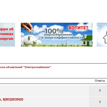
оска объявлений "Электроснабжение"
асширенный
поиск
Ответы
0
, 8(903)5039420
3