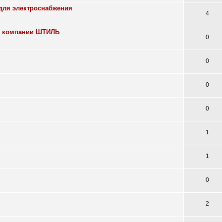
 для электроснабжения
4
от компании ШТИЛЬ
0
0
0
0
1
1
0
2