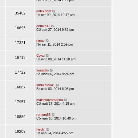
Пн ноя 17, 2014 2:11 pm
antexdom
35402
Чт окт 09, 2014 10:47 am
demko12
16695
Сб сен 27, 2014 9:52 pm
rimov
17321
Пн авг 11, 2014 2:09 pm
Союз
16719
Вт июл 08, 2014 11:18 am
yurijtolm
17722
Вс июл 06, 2014 9:24 am
fabrikatoka1
16867
Вт июн 03, 2014 8:05 pm
malenkovamarina
17957
Сб май 17, 2014 4:18 am
remont66
18889
Сб май 10, 2014 10:40 pm
fyrulin
19203
Чт апр 24, 2014 4:55 pm