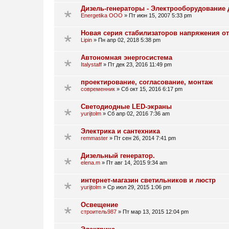
Дизель-генераторы - Электрооборудование
Energetika OOO
»
Пт июн 15, 2007 5:33 pm
Новая серия стабилизаторов напряжения 
Lipin
»
Пн апр 02, 2018 5:38 pm
Автономная энергосистема
Italystaff
»
Пт дек 23, 2016 11:49 pm
проектирование, согласование, монтаж
современник
»
Сб окт 15, 2016 6:17 pm
Cветодиодные LED-экраны
yurijtolm
»
Сб апр 02, 2016 7:36 am
Электрика и сантехника
remmaster
»
Пт сен 26, 2014 7:41 pm
Дизельный генератор.
elena.m
»
Пт авг 14, 2015 9:34 am
интернет-магазин светильников и люстр
yurijtolm
»
Ср июл 29, 2015 1:06 pm
Освещение
строитель987
»
Пт мар 13, 2015 12:04 pm