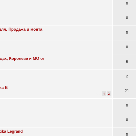
0
0
еля. Продажа и монта
0
0
ах, Королеве и МО от
6
2
ка B
21
1
2
0
0
ika Legrand
0