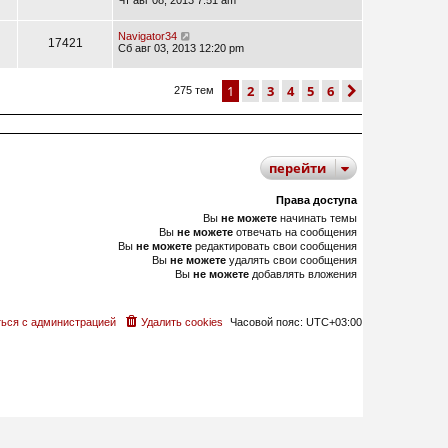
Чт авг 08, 2013 7:51 am
Navigator34
17421
Сб авг 03, 2013 12:20 pm
1
2
3
4
5
6
след.
275 тем
перейти
Права доступа
Вы
не можете
начинать темы
Вы
не можете
отвечать на сообщения
Вы
не можете
редактировать свои сообщения
Вы
не можете
удалять свои сообщения
Вы
не можете
добавлять вложения
ься с администрацией
Удалить cookies
Часовой пояс:
UTC+03:00