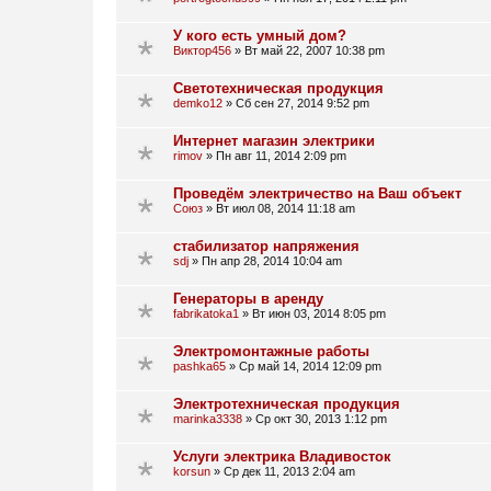
У кого есть умный дом?
Виктор456
»
Вт май 22, 2007 10:38 pm
Cветотехническая продукция
demko12
»
Сб сен 27, 2014 9:52 pm
Интернет магазин электрики
rimov
»
Пн авг 11, 2014 2:09 pm
Проведём электричество на Ваш объект
Союз
»
Вт июл 08, 2014 11:18 am
стабилизатор напряжения
sdj
»
Пн апр 28, 2014 10:04 am
Генераторы в аренду
fabrikatoka1
»
Вт июн 03, 2014 8:05 pm
Электромонтажные работы
pashka65
»
Ср май 14, 2014 12:09 pm
Электротехническая продукция
marinka3338
»
Ср окт 30, 2013 1:12 pm
Услуги электрика Владивосток
korsun
»
Ср дек 11, 2013 2:04 am