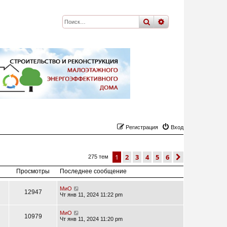
поиск
расширенный
по
Регистрация
Вход
1
2
3
4
5
6
след.
275 тем
Просмотры
Последнее сообщение
МиО
12947
Чт янв 11, 2024 11:22 pm
МиО
10979
Чт янв 11, 2024 11:20 pm