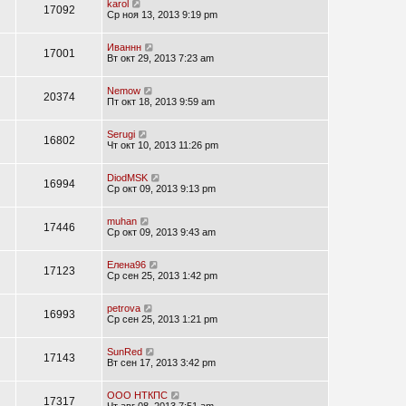
karol
17092
Ср ноя 13, 2013 9:19 pm
Иваннн
17001
Вт окт 29, 2013 7:23 am
Nemow
20374
Пт окт 18, 2013 9:59 am
Serugi
16802
Чт окт 10, 2013 11:26 pm
DiodMSK
16994
Ср окт 09, 2013 9:13 pm
muhan
17446
Ср окт 09, 2013 9:43 am
Елена96
17123
Ср сен 25, 2013 1:42 pm
petrova
16993
Ср сен 25, 2013 1:21 pm
SunRed
17143
Вт сен 17, 2013 3:42 pm
ООО НТКПС
17317