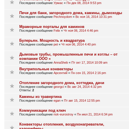
Последнее сообщение
Урмас
«
Пн дек 08, 2014 9:53 pm
Печи для бани, загородного дома, камины, дымоходы
Последнее сообщение
Pechnoydom
«
Вс ноя 16, 2014 10:31 pm
Мраморные порталы для каминов
Последнее сообщение
Felix
«
Чт ноя 06, 2014 4:46 pm
Булерьян. Мощность и квадратура
Последнее сообщение
pet
«
Чт ноя 06, 2014 4:40 pm
Дымовые трубы, промышленные печи и котлы – от
компании ООО «
Последнее сообщение
AnnaSheb
«
Пт окт 17, 2014 10:09 am
Внутрипольные конвекторы
Последнее сообщение
Арсентий
«
Пн сен 15, 2014 2:16 pm
Отопление загородного дома, коттеджа, дачи
Последнее сообщение
georgci
«
Вс авг 24, 2014 4:32 pm
Ответы:
2
Камины из травертина
Последнее сообщение
egan
«
Пт авг 15, 2014 12:55 pm
Коммуникации под ключ
Последнее сообщение
nsk-eurostroy
«
Пн июл 21, 2014 6:34 pm
Конвекторы отопления, воздухонагреватели,
калориферы