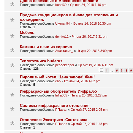
Дрова берёзовые в московской области
Последнее сообщение
kuhni30
«
Ср янв 24, 2018 1:10 pm
Продажа кондиционеров в Анапе для отопления и
охлаждения.
Последнее сообщение
Ulyman94
«
Вс янв 14, 2018 10:30 pm
Ответы:
1
Мебель
Последнее сообщение
demko12
«
Чт окт 26, 2017 2:31 pm
Камины и печи из кирпича
Последнее сообщение
Анастасия_
«
Чт дек 22, 2016 3:00 pm
Теплотехника buderus
Последнее сообщение
peacekeeper
«
Ср окт 19, 2016 4:11 pm
Ответы:
126
1
6
7
8
9
…
Пиролизный котел. Цена завода! Жми!
Последнее сообщение
cap
«
Вт май 24, 2016 4:02 pm
Ответы:
5
Инфракрасный обогреватель Инфра365
Последнее сообщение
Infra365
«
Пн апр 25, 2016 2:27 pm
Системы инфракрасного отопления
Последнее сообщение
ППавел
«
Ср май 27, 2015 2:05 pm
Отопление+Электрика+Сантехника
Последнее сообщение
ППавел
«
Ср май 27, 2015 1:48 pm
Ответы:
1