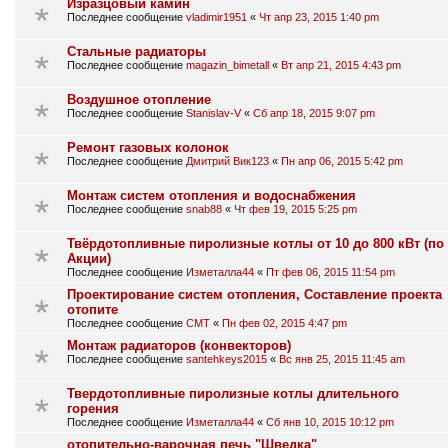
Изразцовый камин
Последнее сообщение
vladimir1951
«
Чт апр 23, 2015 1:40 pm
Стальные радиаторы
Последнее сообщение
magazin_bimetall
«
Вт апр 21, 2015 4:43 pm
Воздушное отопление
Последнее сообщение
Stanislav-V
«
Сб апр 18, 2015 9:07 pm
Ремонт газовых колонок
Последнее сообщение
Дмитрий Вик123
«
Пн апр 06, 2015 5:42 pm
Монтаж систем отопления и водоснабжения
Последнее сообщение
snab88
«
Чт фев 19, 2015 5:25 pm
Твёрдотопливные пиролизные котлы от 10 до 800 кВт (по
Акции)
Последнее сообщение
Изметалла44
«
Пт фев 06, 2015 11:54 pm
Проектирование систем отопления, Составление проекта
отопите
Последнее сообщение
СМТ
«
Пн фев 02, 2015 4:47 pm
Монтаж радиаторов (конвекторов)
Последнее сообщение
santehkeys2015
«
Вс янв 25, 2015 11:45 am
Твердотопливные пиролизные котлы длительного
горения
Последнее сообщение
Изметалла44
«
Сб янв 10, 2015 10:12 pm
отопительно-варочная печь "Шведка"