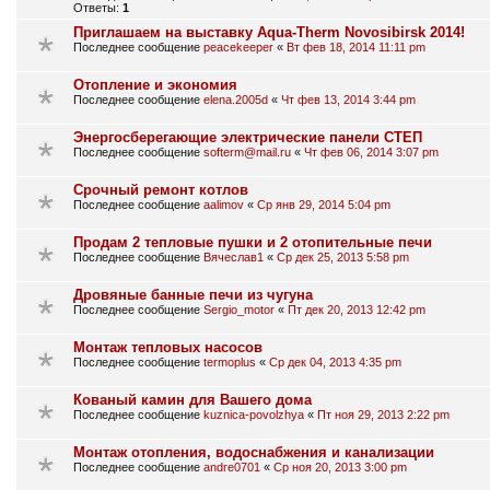
Ответы:
1
Приглашаем на выставку Aqua-Therm Novosibirsk 2014!
Последнее сообщение
peacekeeper
«
Вт фев 18, 2014 11:11 pm
Отопление и экономия
Последнее сообщение
elena.2005d
«
Чт фев 13, 2014 3:44 pm
Энергосберегающие электрические панели СТЕП
Последнее сообщение
softerm@mail.ru
«
Чт фев 06, 2014 3:07 pm
Срочный ремонт котлов
Последнее сообщение
aalimov
«
Ср янв 29, 2014 5:04 pm
Продам 2 тепловые пушки и 2 отопительные печи
Последнее сообщение
Вячеслав1
«
Ср дек 25, 2013 5:58 pm
Дровяные банные печи из чугуна
Последнее сообщение
Sergio_motor
«
Пт дек 20, 2013 12:42 pm
Монтаж тепловых насосов
Последнее сообщение
termoplus
«
Ср дек 04, 2013 4:35 pm
Кованый камин для Вашего дома
Последнее сообщение
kuznica-povolzhya
«
Пт ноя 29, 2013 2:22 pm
Монтаж отопления, водоснабжения и канализации
Последнее сообщение
andre0701
«
Ср ноя 20, 2013 3:00 pm