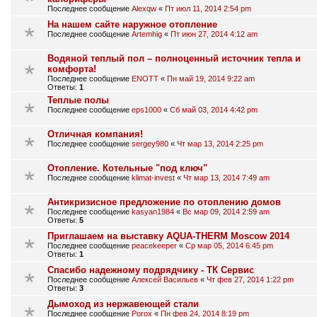
Последнее сообщение
Alexqw
«
Пт июл 11, 2014 2:54 pm
На нашем сайте наружное отопление
Последнее сообщение
Artemhig
«
Пт июн 27, 2014 4:12 am
Водяной теплый пол – полноценный источник тепла и
комфорта!
Последнее сообщение
ENOTT
«
Пн май 19, 2014 9:22 am
Ответы:
1
Теплые полы
Последнее сообщение
eps1000
«
Сб май 03, 2014 4:42 pm
Отличная компания!
Последнее сообщение
sergey980
«
Чт мар 13, 2014 2:25 pm
Отопление. Котельные "под ключ"
Последнее сообщение
klimat-invest
«
Чт мар 13, 2014 7:49 am
Антикризисное предложение по отоплению домов
Последнее сообщение
kasyan1984
«
Вс мар 09, 2014 2:59 am
Ответы:
5
Приглашаем на выставку AQUA-THERM Moscow 2014
Последнее сообщение
peacekeeper
«
Ср мар 05, 2014 6:45 pm
Ответы:
1
Спасибо надежному подрядчику - ТК Сервис
Последнее сообщение
Алексей Васильев
«
Чт фев 27, 2014 1:22 pm
Ответы:
3
Дымоход из нержавеющей стали
Последнее сообщение
Porox
«
Пн фев 24, 2014 8:19 pm