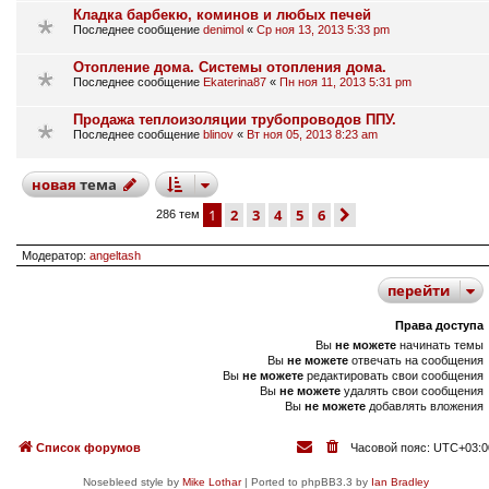
Кладка барбекю, коминов и любых печей
Последнее сообщение
denimol
«
Ср ноя 13, 2013 5:33 pm
Отопление дома. Системы отопления дома.
Последнее сообщение
Ekaterina87
«
Пн ноя 11, 2013 5:31 pm
Продажа теплоизоляции трубопроводов ППУ.
Последнее сообщение
blinov
«
Вт ноя 05, 2013 8:23 am
новая
тема
1
2
3
4
5
6
след.
286 тем
Модератор:
angeltash
перейти
Права доступа
Вы
не можете
начинать темы
Вы
не можете
отвечать на сообщения
Вы
не можете
редактировать свои сообщения
Вы
не можете
удалять свои сообщения
Вы
не можете
добавлять вложения
Список форумов
Часовой пояс:
UTC+03:0
Nosebleed style by
Mike Lothar
| Ported to phpBB3.3 by
Ian Bradley