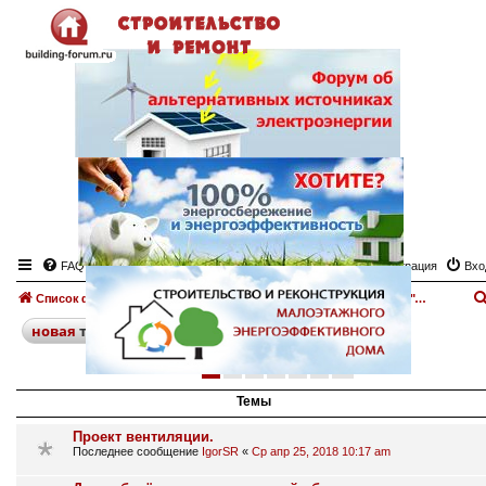
FAQ
Регистрация
Вхо
Список форумов
Отопление дома. Печи, камины.
Доска объявлений "Отопление дома. Печи, камины"
поиск
расширенный
новая
тема
1
2
3
4
5
6
след.
286 тем
Темы
Проект вентиляции.
Последнее сообщение
IgorSR
«
Ср апр 25, 2018 10:17 am