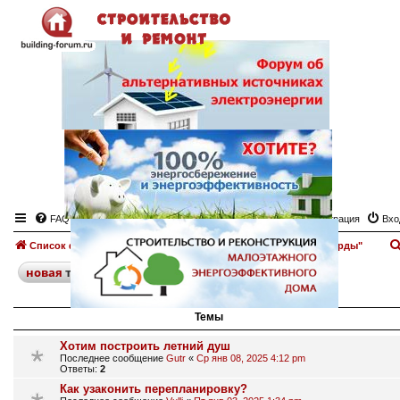
FAQ
Регистрация
Вхо
Список форумов
Мансарда
Форум "Строительство мансарды"
поиск
расширенный
новая
тема
25 тем • Страница
1
из
1
Темы
Хотим построить летний душ
Последнее сообщение
Gutr
«
Ср янв 08, 2025 4:12 pm
Ответы:
2
Как узаконить перепланировку?