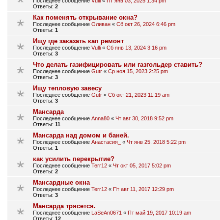
Последнее сообщение
Vulli
«
Пт янв 03, 2025 1:34 pm
Ответы:
2
Как поменять открывание окна?
Последнее сообщение
Оливан
«
Сб окт 26, 2024 6:46 pm
Ответы:
1
Ищу где заказать кап ремонт
Последнее сообщение
Vulli
«
Сб янв 13, 2024 3:16 pm
Ответы:
3
Что делать газифицировать или газгольдер ставить?
Последнее сообщение
Gutr
«
Ср ноя 15, 2023 2:25 pm
Ответы:
3
Ищу тепловую завесу
Последнее сообщение
Gutr
«
Сб окт 21, 2023 11:19 am
Ответы:
3
Мансарда
Последнее сообщение
Anna80
«
Чт авг 30, 2018 9:52 pm
Ответы:
11
Мансарда над домом и баней.
Последнее сообщение
Анастасия_
«
Чт янв 25, 2018 5:22 pm
Ответы:
1
как усилить перекрытие?
Последнее сообщение
Terr12
«
Чт окт 05, 2017 5:02 pm
Ответы:
2
Мансардные окна
Последнее сообщение
Terr12
«
Пт авг 11, 2017 12:29 pm
Ответы:
3
Мансарда трясется.
Последнее сообщение
LaSeAn0671
«
Пт май 19, 2017 10:19 am
Ответы:
12