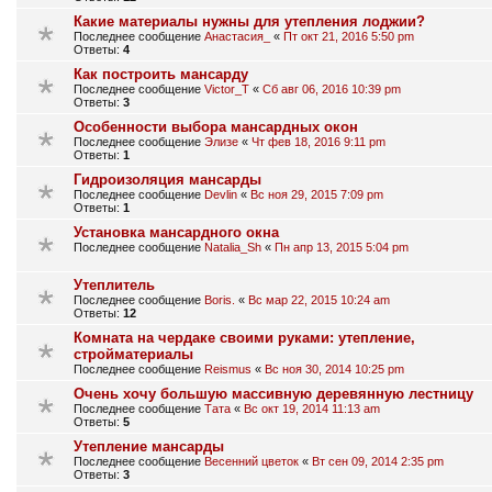
Какие материалы нужны для утепления лоджии?
Последнее сообщение
Анастасия_
«
Пт окт 21, 2016 5:50 pm
Ответы:
4
Как построить мансарду
Последнее сообщение
Victor_T
«
Сб авг 06, 2016 10:39 pm
Ответы:
3
Особенности выбора мансардных окон
Последнее сообщение
Элизе
«
Чт фев 18, 2016 9:11 pm
Ответы:
1
Гидроизоляция мансарды
Последнее сообщение
Devlin
«
Вс ноя 29, 2015 7:09 pm
Ответы:
1
Установка мансардного окна
Последнее сообщение
Natalia_Sh
«
Пн апр 13, 2015 5:04 pm
Утеплитель
Последнее сообщение
Boris.
«
Вс мар 22, 2015 10:24 am
Ответы:
12
Комната на чердаке своими руками: утепление,
стройматериалы
Последнее сообщение
Reismus
«
Вс ноя 30, 2014 10:25 pm
Очень хочу большую массивную деревянную лестницу
Последнее сообщение
Тата
«
Вс окт 19, 2014 11:13 am
Ответы:
5
Утепление мансарды
Последнее сообщение
Весенний цветок
«
Вт сен 09, 2014 2:35 pm
Ответы:
3