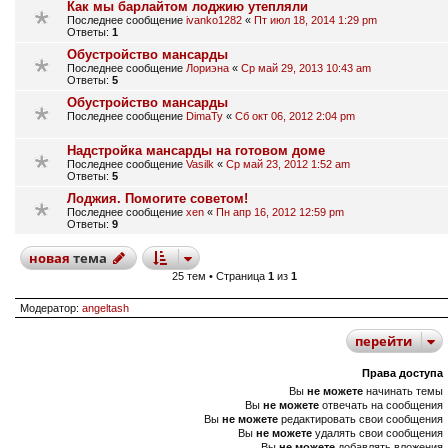
Как мы барлайтом лоджию утепляли
Последнее сообщение
ivanko1282
«
Пт июл 18, 2014 1:29 pm
Ответы:
1
Обустройство мансарды
Последнее сообщение
Лориэна
«
Ср май 29, 2013 10:43 am
Ответы:
5
Обустройство мансарды
Последнее сообщение
DimaTy
«
Сб окт 06, 2012 2:04 pm
Надстройка мансарды на готовом доме
Последнее сообщение
Vasilk
«
Ср май 23, 2012 1:52 am
Ответы:
5
Лоджия. Помогите советом!
Последнее сообщение
xen
«
Пн апр 16, 2012 12:59 pm
Ответы:
9
новая
тема
25 тем • Страница
1
из
1
Модератор:
angeltash
перейти
Права доступа
Вы
не можете
начинать темы
Вы
не можете
отвечать на сообщения
Вы
не можете
редактировать свои сообщения
Вы
не можете
удалять свои сообщения
Вы
не можете
добавлять вложения