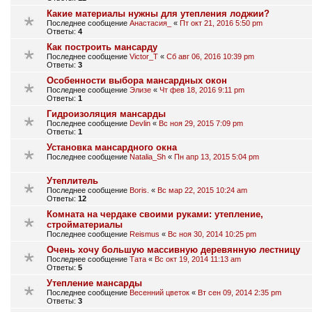
Какие материалы нужны для утепления лоджии?
Последнее сообщение
Анастасия_
«
Пт окт 21, 2016 5:50 pm
Ответы:
4
Как построить мансарду
Последнее сообщение
Victor_T
«
Сб авг 06, 2016 10:39 pm
Ответы:
3
Особенности выбора мансардных окон
Последнее сообщение
Элизе
«
Чт фев 18, 2016 9:11 pm
Ответы:
1
Гидроизоляция мансарды
Последнее сообщение
Devlin
«
Вс ноя 29, 2015 7:09 pm
Ответы:
1
Установка мансардного окна
Последнее сообщение
Natalia_Sh
«
Пн апр 13, 2015 5:04 pm
Утеплитель
Последнее сообщение
Boris.
«
Вс мар 22, 2015 10:24 am
Ответы:
12
Комната на чердаке своими руками: утепление,
стройматериалы
Последнее сообщение
Reismus
«
Вс ноя 30, 2014 10:25 pm
Очень хочу большую массивную деревянную лестницу
Последнее сообщение
Тата
«
Вс окт 19, 2014 11:13 am
Ответы:
5
Утепление мансарды
Последнее сообщение
Весенний цветок
«
Вт сен 09, 2014 2:35 pm
Ответы:
3