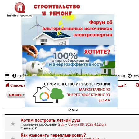
FAQ
Регистрация
Вхо
Список форумов
Мансарда
Форум "Строительство мансарды"
поиск
расширенный
новая
тема
25 тем • Страница
1
из
1
Темы
Хотим построить летний душ
Последнее сообщение
Gutr
«
Ср янв 08, 2025 4:12 pm
Ответы:
2
Как узаконить перепланировку?