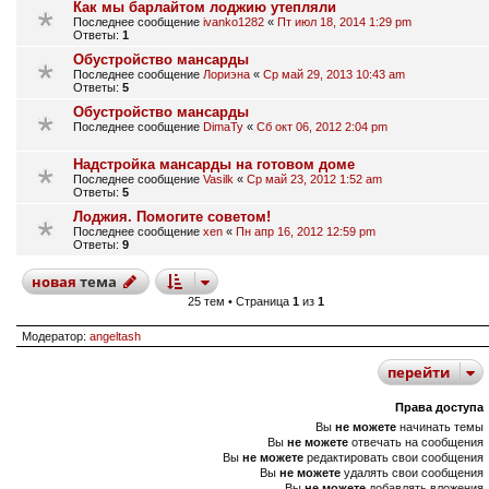
Как мы барлайтом лоджию утепляли
Последнее сообщение
ivanko1282
«
Пт июл 18, 2014 1:29 pm
Ответы:
1
Обустройство мансарды
Последнее сообщение
Лориэна
«
Ср май 29, 2013 10:43 am
Ответы:
5
Обустройство мансарды
Последнее сообщение
DimaTy
«
Сб окт 06, 2012 2:04 pm
Надстройка мансарды на готовом доме
Последнее сообщение
Vasilk
«
Ср май 23, 2012 1:52 am
Ответы:
5
Лоджия. Помогите советом!
Последнее сообщение
xen
«
Пн апр 16, 2012 12:59 pm
Ответы:
9
новая
тема
25 тем • Страница
1
из
1
Модератор:
angeltash
перейти
Права доступа
Вы
не можете
начинать темы
Вы
не можете
отвечать на сообщения
Вы
не можете
редактировать свои сообщения
Вы
не можете
удалять свои сообщения
Вы
не можете
добавлять вложения