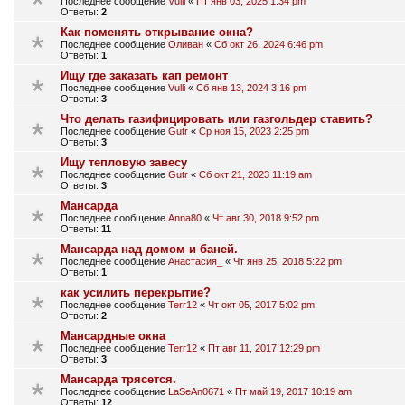
Последнее сообщение
Vulli
«
Пт янв 03, 2025 1:34 pm
Ответы:
2
Как поменять открывание окна?
Последнее сообщение
Оливан
«
Сб окт 26, 2024 6:46 pm
Ответы:
1
Ищу где заказать кап ремонт
Последнее сообщение
Vulli
«
Сб янв 13, 2024 3:16 pm
Ответы:
3
Что делать газифицировать или газгольдер ставить?
Последнее сообщение
Gutr
«
Ср ноя 15, 2023 2:25 pm
Ответы:
3
Ищу тепловую завесу
Последнее сообщение
Gutr
«
Сб окт 21, 2023 11:19 am
Ответы:
3
Мансарда
Последнее сообщение
Anna80
«
Чт авг 30, 2018 9:52 pm
Ответы:
11
Мансарда над домом и баней.
Последнее сообщение
Анастасия_
«
Чт янв 25, 2018 5:22 pm
Ответы:
1
как усилить перекрытие?
Последнее сообщение
Terr12
«
Чт окт 05, 2017 5:02 pm
Ответы:
2
Мансардные окна
Последнее сообщение
Terr12
«
Пт авг 11, 2017 12:29 pm
Ответы:
3
Мансарда трясется.
Последнее сообщение
LaSeAn0671
«
Пт май 19, 2017 10:19 am
Ответы:
12