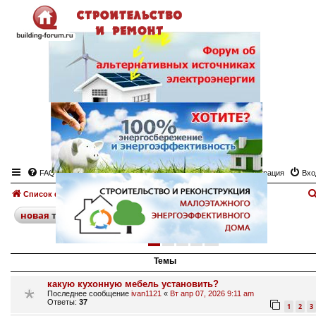
FAQ
Регистрация
Вхо
Список форумов
Мебель
Форум "Мебель"
поиск
расширенный
новая
тема
1
2
3
4
след.
162 темы
Темы
какую кухонную мебель установить?
Последнее сообщение
ivan1121
«
Вт апр 07, 2026 9:11 am
Ответы:
37
1
2
3