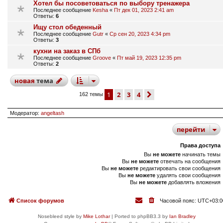
Хотел бы посоветоваться по выбору тренажера
Последнее сообщение
Kesha
«
Пт дек 01, 2023 2:41 am
Ответы:
6
Ищу стол обеденный
Последнее сообщение
Gutr
«
Ср сен 20, 2023 4:34 pm
Ответы:
3
кухни на заказ в СПб
Последнее сообщение
Groove
«
Пт май 19, 2023 12:35 pm
Ответы:
2
новая
тема
1
2
3
4
след.
162 темы
Модератор:
angeltash
перейти
Права доступа
Вы
не можете
начинать темы
Вы
не можете
отвечать на сообщения
Вы
не можете
редактировать свои сообщения
Вы
не можете
удалять свои сообщения
Вы
не можете
добавлять вложения
Список форумов
Часовой пояс:
UTC+03:0
Nosebleed style by
Mike Lothar
| Ported to phpBB3.3 by
Ian Bradley