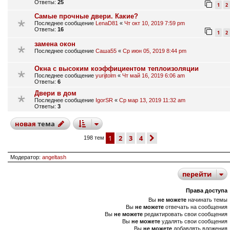
Ответы:
25
1
2
Самые прочные двери. Какие?
Последнее сообщение
LenaD81
«
Чт окт 10, 2019 7:59 pm
Ответы:
16
1
2
замена окон
Последнее сообщение
Саша55
«
Ср июн 05, 2019 8:44 pm
Окна с высоким коэффициентом теплоизоляции
Последнее сообщение
yurijtolm
«
Чт май 16, 2019 6:06 am
Ответы:
6
Двери в дом
Последнее сообщение
IgorSR
«
Ср мар 13, 2019 11:32 am
Ответы:
3
новая
тема
1
2
3
4
след.
198 тем
Модератор:
angeltash
перейти
Права доступа
Вы
не можете
начинать темы
Вы
не можете
отвечать на сообщения
Вы
не можете
редактировать свои сообщения
Вы
не можете
удалять свои сообщения
Вы
не можете
добавлять вложения