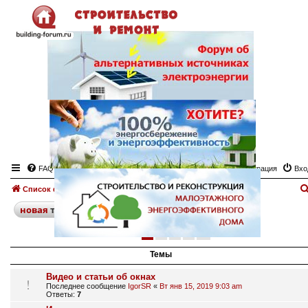
FAQ
Регистрация
Вхо
Список форумов
Окна, двери
Форум "Окна, двери"
поиск
расширенный
новая
тема
1
2
3
4
след.
198 тем
Темы
Видео и статьи об окнах
Последнее сообщение
IgorSR
«
Вт янв 15, 2019 9:03 am
Ответы:
7