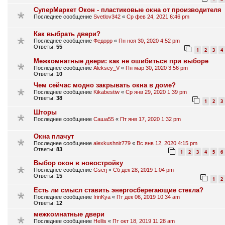
СуперМаркет Окон - пластиковые окна от производителя
Последнее сообщение
Svetlov342
«
Ср фев 24, 2021 6:46 pm
Как выбрать двери?
Последнее сообщение
Федорр
«
Пн ноя 30, 2020 4:52 pm
Ответы:
55
1
2
3
4
Межкомнатные двери: как не ошибиться при выборе
Последнее сообщение
Aleksey_V
«
Пн мар 30, 2020 3:56 pm
Ответы:
10
Чем сейчас модно закрывать окна в доме?
Последнее сообщение
Kikabestiw
«
Ср янв 29, 2020 1:39 pm
Ответы:
38
1
2
3
Шторы
Последнее сообщение
Саша55
«
Пт янв 17, 2020 1:32 pm
Окна плачут
Последнее сообщение
alexkushnir779
«
Вс янв 12, 2020 4:15 pm
Ответы:
83
1
2
3
4
5
6
Выбор окон в новостройку
Последнее сообщение
Gserj
«
Сб дек 28, 2019 1:04 pm
Ответы:
15
1
2
Есть ли смысл ставить энергосберегающие стекла?
Последнее сообщение
IrinKya
«
Пт дек 06, 2019 10:34 am
Ответы:
12
межкомнатные двери
Последнее сообщение
Hellis
«
Пт окт 18, 2019 11:28 am