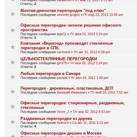
Последнее сообщение
varlak094
«
Вт май 21, 2013 9:51 am
Ответы:
2
Монтаж-демонтаж перегородок "под ключ"
Последнее сообщение
seventh project
«
Пт мар 22, 2013 10:58 am
Офисные перегородки–эконом решение офисного
пространства
Последнее сообщение
lego11
«
Пт фев 01, 2013 2:24 pm
Ответы:
1
Компания «Вермонд» производит стеклянные
перегородки в СПб.
Последнее сообщение
vermond
«
Пт авг 31, 2012 6:39 pm
ЦЕЛЬНОСТЕКЛЯННЫЕ ПЕРЕГОРОДКИ
Последнее сообщение
gin379
«
Чт июл 26, 2012 1:24 pm
Ответы:
2
Любые перегородки в Самаре
Последнее сообщение
pavelrij
«
Чт июл 26, 2012 1:00 pm
Перегородки - деревянные, пластиковые, ДСП
Последнее сообщение
Валерий Ивановмч
«
Пт май 18, 2012 7:52 am
Офисные перегородки: стационарные, раздвижные,
стеклянные
Последнее сообщение
Victor_Z
«
Пн апр 02, 2012 6:53 pm
Раздвижные перегородки из дерева
Последнее сообщение
0silver0
«
Ср авг 31, 2011 9:21 am
Ответы:
4
Офисные перегородки дешево в Москве