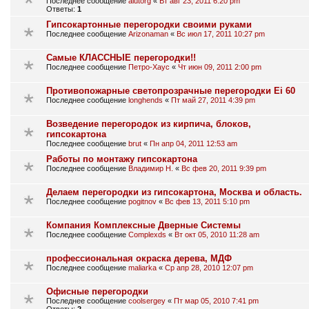
Последнее сообщение
alutorg
«
Вт авг 23, 2011 6:20 pm
Ответы:
1
Гипсокартонные перегородки своими руками
Последнее сообщение
Arizonaman
«
Вс июл 17, 2011 10:27 pm
Самые КЛАССНЫЕ перегородки!!
Последнее сообщение
Петро-Хаус
«
Чт июн 09, 2011 2:00 pm
Противопожарные светопрозрачные перегородки Ei 60
Последнее сообщение
longhends
«
Пт май 27, 2011 4:39 pm
Возведение перегородок из кирпича, блоков,
гипсокартона
Последнее сообщение
brut
«
Пн апр 04, 2011 12:53 am
Работы по монтажу гипсокартона
Последнее сообщение
Владимир Н.
«
Вс фев 20, 2011 9:39 pm
Делаем перегородки из гипсокартона, Москва и область.
Последнее сообщение
pogitnov
«
Вс фев 13, 2011 5:10 pm
Компания Комплексные Дверные Системы
Последнее сообщение
Complexds
«
Вт окт 05, 2010 11:28 am
профессиональная окраска дерева, МДФ
Последнее сообщение
maliarka
«
Ср апр 28, 2010 12:07 pm
Офисные перегородки
Последнее сообщение
coolsergey
«
Пт мар 05, 2010 7:41 pm