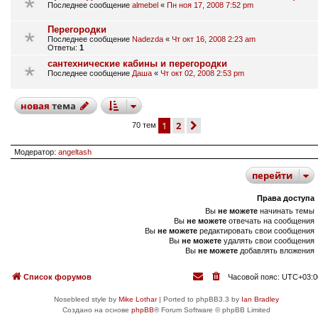
Последнее сообщение
almebel
«
Пн ноя 17, 2008 7:52 pm
Перегородки
Последнее сообщение
Nadezda
«
Чт окт 16, 2008 2:23 am
Ответы:
1
сантехнические кабины и перегородки
Последнее сообщение
Даша
«
Чт окт 02, 2008 2:53 pm
новая
тема
1
2
след.
70 тем
Модератор:
angeltash
перейти
Права доступа
Вы
не можете
начинать темы
Вы
не можете
отвечать на сообщения
Вы
не можете
редактировать свои сообщения
Вы
не можете
удалять свои сообщения
Вы
не можете
добавлять вложения
Список форумов
Часовой пояс:
UTC+03:0
Nosebleed style by
Mike Lothar
| Ported to phpBB3.3 by
Ian Bradley
Создано на основе
phpBB
® Forum Software © phpBB Limited