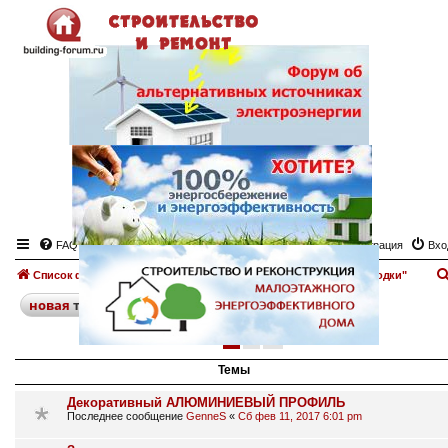
FAQ
Регистрация
Вхо
Список форумов
Перегородки
Доска объявлений "Перегородки"
поиск
расширенный
новая
тема
1
2
след.
70 тем
Темы
Декоративный АЛЮМИНИЕВЫЙ ПРОФИЛЬ
Последнее сообщение
GenneS
«
Сб фев 11, 2017 6:01 pm