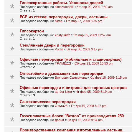
Гипсокартонные работы. Установка дверей
Последнее сообщение
almaztechnik
«
Чт апр 09, 2009 7:39 am
Ответы:
1
ВСЕ из стекла: перегородки, двери, лестницы...
Последнее сообщение
nikas
«
Пт мар 27, 2009 8:35 pm
Гипсокартон
Последнее сообщение
kristy9482
«
Чт мар 05, 2009 11:57 am
Ответы:
1
Стеклянные двери и перегородки
Последнее сообщение
Portal
«
Вт мар 03, 2009 3:17 pm
Офисные перегородки (мобильные и стационарные)
Последнее сообщение
TRAMEZZI
«
Сб фев 21, 2009 10:53 pm
Ответы:
2
Огнестойкие и дымозащитные перегородки
Последнее сообщение
Виктория Самсонова
«
Ср фев 18, 2009 9:15 pm
Офисные перегордки и витрины для торговых центров
Последнее сообщение
артём-joker
«
Чт фев 05, 2009 5:19 pm
Ответы:
3
Сантехнические перегородки
Последнее сообщение
Ольга25
«
Пт дек 19, 2008 5:27 pm
Газосиликатные блоки "Beston" от производителя 250
Последнее сообщение
Дарья
«
Вт дек 16, 2008 9:54 am
Производственная компания изготовленные лестниц.