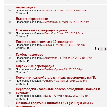
перегородки
Последнее сообщение
Петр С.
«
Пт окт 27, 2017 10:50 am
Ответы:
1
Высота перегородки
Последнее сообщение
Meskalinka
«
Пт дек 16, 2016 3:37 pm
Стеклянные перегородки в доме
Последнее сообщение
Петр С.
«
Пт окт 07, 2016 9:54 am
Ответы:
3
Перегородка в комнате 12 квадратов
Последнее сообщение
Senya
«
Чт сен 15, 2016 11:04 am
Ответы:
15
1
2
Грибок на дереве
Последнее сообщение
Анастасия_
«
Пт июл 22, 2016 10:10 pm
Ответы:
14
Кирпичные перегородки
Последнее сообщение
Devlin
«
Ср июн 29, 2016 3:08 pm
Ответы:
3
Помогите пожалуйста расчитать перегородку из ГК.
Последнее сообщение
Artur09
«
Сб июн 18, 2016 11:00 pm
Ответы:
6
Перегородки - законный способ объединить балкон и
комнату
Последнее сообщение
kuzia_777
«
Чт май 26, 2016 4:45 pm
Ответы:
1
Обшивка квартиры плитами ОСП (OSB3) и чем их
изолировать