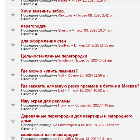
Последнее сообщение
Kaselt
«
Чт сен 11, 2025 1:29 pm
Ответы:
4
Хочу заменить забор.
Последнее сообщение
AlexLuter
«
Пн сен 08, 2025 2:42 pm
Ответы:
2
перегородки
Последнее сообщение
Sherry
«
Чт июл 03, 2025 10:34 am
Ответы:
4
для оформления стен
Последнее сообщение
SunRed
«
Вт мар 18, 2025 11:55 am
Ответы:
2
Цельностеклянные перегородки
Последнее сообщение
Smotrim
«
Пт дек 06, 2024 6:52 am
Где можно купить ламинат?
Последнее сообщение
Vulli
«
Сб ноя 16, 2024 11:56 am
Ответы:
2
Где заказать алмазную резку проемов в бетоне в Москве?
Последнее сообщение
Bad
«
Пт ноя 15, 2024 10:52 am
Ответы:
2
Ищу экран для рекламы
Последнее сообщение
Принтер
«
Вс май 28, 2023 4:46 pm
Ответы:
2
Деревянные перегородки для квартиры и загородного
дома
Последнее сообщение
Matthewpaift
«
Вс июн 19, 2022 6:20 am
Ответы:
1
межкомнатные перегородки
Последнее сообщение
Саша55
«
Вт авг 13, 2019 9:31 pm