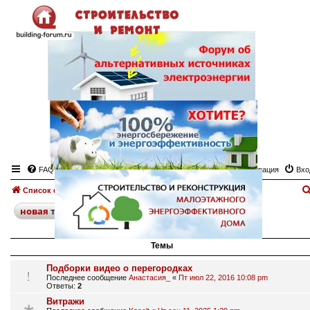
FAQ
Регистрация
Вхо
Список форумов
Перегородки
Форум "Перегородки"
поиск
расширенный
новая
тема
38 тем • Страница
1
из
1
Темы
Подборки видео о перегородках
Последнее сообщение
Анастасия_
«
Пт июл 22, 2016 10:08 pm
Ответы:
2
Витражи