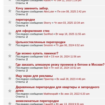
Последнее сообщение
Kaselt
«
Чт сен 11, 2025 1:29 pm
Ответы:
4
Хочу заменить забор.
Последнее сообщение
AlexLuter
«
Пн сен 08, 2025 2:42 pm
Ответы:
2
перегородки
Последнее сообщение
Sherry
«
Чт июл 03, 2025 10:34 am
Ответы:
4
для оформления стен
Последнее сообщение
SunRed
«
Вт мар 18, 2025 11:55 am
Ответы:
2
Цельностеклянные перегородки
Последнее сообщение
Smotrim
«
Пт дек 06, 2024 6:52 am
Где можно купить ламинат?
Последнее сообщение
Vulli
«
Сб ноя 16, 2024 11:56 am
Ответы:
2
Где заказать алмазную резку проемов в бетоне в Москве?
Последнее сообщение
Bad
«
Пт ноя 15, 2024 10:52 am
Ответы:
2
Ищу экран для рекламы
Последнее сообщение
Принтер
«
Вс май 28, 2023 4:46 pm
Ответы:
2
Деревянные перегородки для квартиры и загородного
дома
Последнее сообщение
Matthewpaift
«
Вс июн 19, 2022 6:20 am
Ответы:
1
межкомнатные перегородки
Последнее сообщение
Саша55
«
Вт авг 13, 2019 9:31 pm