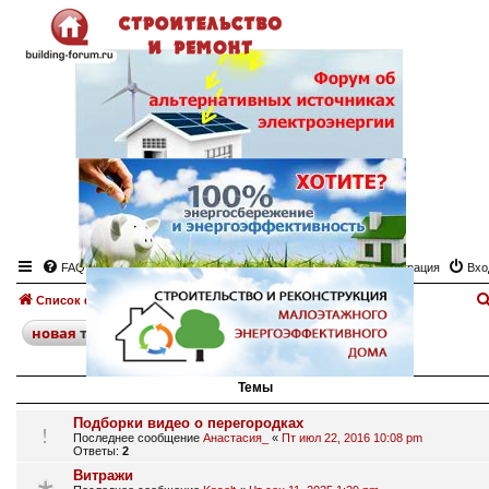
FAQ
Регистрация
Вхо
Список форумов
Перегородки
Форум "Перегородки"
поиск
расширенный
новая
тема
38 тем • Страница
1
из
1
Темы
Подборки видео о перегородках
Последнее сообщение
Анастасия_
«
Пт июл 22, 2016 10:08 pm
Ответы:
2
Витражи