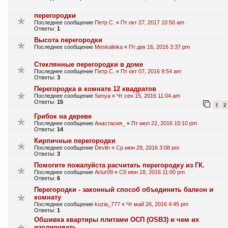
перегородки
Последнее сообщение
Петр С.
«
Пт окт 27, 2017 10:50 am
Ответы:
1
Высота перегородки
Последнее сообщение
Meskalinka
«
Пт дек 16, 2016 3:37 pm
Стеклянные перегородки в доме
Последнее сообщение
Петр С.
«
Пт окт 07, 2016 9:54 am
Ответы:
3
Перегородка в комнате 12 квадратов
Последнее сообщение
Senya
«
Чт сен 15, 2016 11:04 am
Ответы:
15
1
2
Грибок на дереве
Последнее сообщение
Анастасия_
«
Пт июл 22, 2016 10:10 pm
Ответы:
14
Кирпичные перегородки
Последнее сообщение
Devlin
«
Ср июн 29, 2016 3:08 pm
Ответы:
3
Помогите пожалуйста расчитать перегородку из ГК.
Последнее сообщение
Artur09
«
Сб июн 18, 2016 11:00 pm
Ответы:
6
Перегородки - законный способ объединить балкон и
комнату
Последнее сообщение
kuzia_777
«
Чт май 26, 2016 4:45 pm
Ответы:
1
Обшивка квартиры плитами ОСП (OSB3) и чем их
изолировать