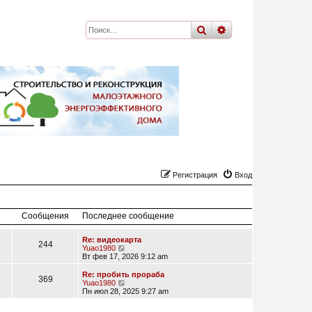
поиск
расширенный
по
Регистрация
Вход
Сообщения
Последнее сообщение
Re: видеокарта
244
П
Yuao1980
е
Вт фев 17, 2026 9:12 am
р
е
Re: пробить прораба
369
й
П
Yuao1980
т
е
Пн июл 28, 2025 9:27 am
и
р
к
е