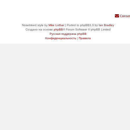
Связат
Nosebleed style by
Mike Lothar
| Ported to phpBB3.3 by
Ian Bradley
Создано на основе
phpBB
® Forum Software © phpBB Limited
Русская поддержка phpBB
Конфиденциальность
|
Правила