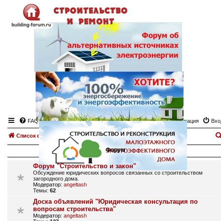
FAQ
Регистрация
Вхо
Список форумов
Правовые вопросы строительства загородного дома
Форум
Форум "Строительство и закон"
Обсуждение юридических вопросов связанных со строительством
загородного дома.
Модератор:
angeltash
Темы:
62
Доска объявлений "Юридическая консультация по
вопросам строительства"
Модератор:
angeltash