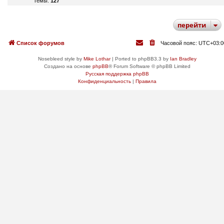
Темы:
127
перейти
Список форумов
Часовой пояс:
UTC+03:0
Nosebleed style by
Mike Lothar
| Ported to phpBB3.3 by
Ian Bradley
Создано на основе
phpBB
® Forum Software © phpBB Limited
Русская поддержка phpBB
Конфиденциальность
|
Правила