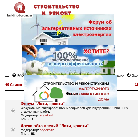
FAQ
Регистрация
Вхо
Список форумов
Лаки, краски
Форум
Форум "Лаки, краски"
Обсуждение лакокрасочных материалов для внутренних и внешних
отделочных работ.
Модератор:
angeltash
Темы:
31
Доска объявлений "Лаки, краски"
Модератор:
angeltash
Темы:
98