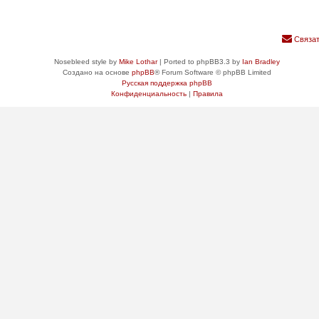
Связат
Nosebleed style by
Mike Lothar
| Ported to phpBB3.3 by
Ian Bradley
Создано на основе
phpBB
® Forum Software © phpBB Limited
Русская поддержка phpBB
Конфиденциальность
|
Правила