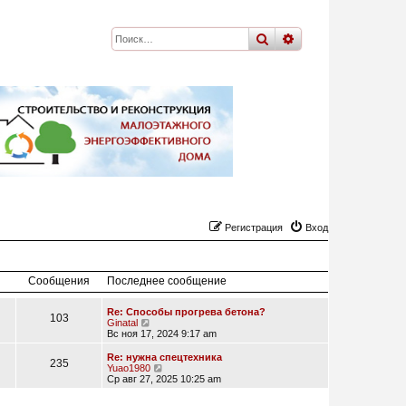
поиск
расширенный
по
Регистрация
Вход
Сообщения
Последнее сообщение
Re: Способы прогрева бетона?
103
П
Ginatal
е
Вс ноя 17, 2024 9:17 am
р
е
Re: нужна спецтехника
235
й
П
Yuao1980
т
е
Ср авг 27, 2025 10:25 am
и
р
к
е