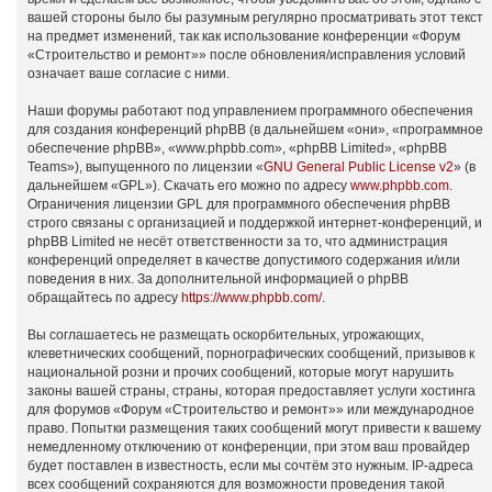
вашей стороны было бы разумным регулярно просматривать этот текст
на предмет изменений, так как использование конференции «Форум
«Строительство и ремонт»» после обновления/исправления условий
означает ваше согласие с ними.
Наши форумы работают под управлением программного обеспечения
для создания конференций phpBB (в дальнейшем «они», «программное
обеспечение phpBB», «www.phpbb.com», «phpBB Limited», «phpBB
Teams»), выпущенного по лицензии «
GNU General Public License v2
» (в
дальнейшем «GPL»). Скачать его можно по адресу
www.phpbb.com
.
Ограничения лицензии GPL для программного обеспечения phpBB
строго связаны с организацией и поддержкой интернет-конференций, и
phpBB Limited не несёт ответственности за то, что администрация
конференций определяет в качестве допустимого содержания и/или
поведения в них. За дополнительной информацией о phpBB
обращайтесь по адресу
https://www.phpbb.com/
.
Вы соглашаетесь не размещать оскорбительных, угрожающих,
клеветнических сообщений, порнографических сообщений, призывов к
национальной розни и прочих сообщений, которые могут нарушить
законы вашей страны, страны, которая предоставляет услуги хостинга
для форумов «Форум «Строительство и ремонт»» или международное
право. Попытки размещения таких сообщений могут привести к вашему
немедленному отключению от конференции, при этом ваш провайдер
будет поставлен в известность, если мы сочтём это нужным. IP-адреса
всех сообщений сохраняются для возможности проведения такой