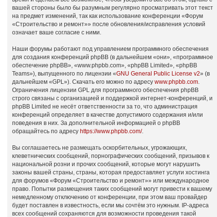
вашей стороны было бы разумным регулярно просматривать этот текст
на предмет изменений, так как использование конференции «Форум
«Строительство и ремонт»» после обновления/исправления условий
означает ваше согласие с ними.
Наши форумы работают под управлением программного обеспечения
для создания конференций phpBB (в дальнейшем «они», «программное
обеспечение phpBB», «www.phpbb.com», «phpBB Limited», «phpBB
Teams»), выпущенного по лицензии «
GNU General Public License v2
» (в
дальнейшем «GPL»). Скачать его можно по адресу
www.phpbb.com
.
Ограничения лицензии GPL для программного обеспечения phpBB
строго связаны с организацией и поддержкой интернет-конференций, и
phpBB Limited не несёт ответственности за то, что администрация
конференций определяет в качестве допустимого содержания и/или
поведения в них. За дополнительной информацией о phpBB
обращайтесь по адресу
https://www.phpbb.com/
.
Вы соглашаетесь не размещать оскорбительных, угрожающих,
клеветнических сообщений, порнографических сообщений, призывов к
национальной розни и прочих сообщений, которые могут нарушить
законы вашей страны, страны, которая предоставляет услуги хостинга
для форумов «Форум «Строительство и ремонт»» или международное
право. Попытки размещения таких сообщений могут привести к вашему
немедленному отключению от конференции, при этом ваш провайдер
будет поставлен в известность, если мы сочтём это нужным. IP-адреса
всех сообщений сохраняются для возможности проведения такой