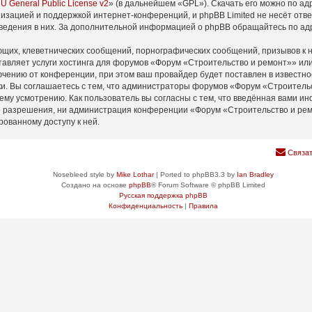
U General Public License v2
» (в дальнейшем «GPL»). Скачать его можно по а
изацией и поддержкой интернет-конференций, и phpBB Limited не несёт отв
оведения в них. За дополнительной информацией о phpBB обращайтесь по а
щих, клеветнических сообщений, порнографических сообщений, призывов к н
тавляет услуги хостинга для форумов «Форум «Строительство и ремонт»» и
ению от конференции, при этом ваш провайдер будет поставлен в известнос
и. Вы соглашаетесь с тем, что администраторы форумов «Форум «Строительс
ему усмотрению. Как пользователь вы согласны с тем, что введённая вами ин
 разрешения, ни администрация конференции «Форум «Строительство и ремон
рованному доступу к ней.
Связат
Nosebleed style by
Mike Lothar
| Ported to phpBB3.3 by
Ian Bradley
Создано на основе
phpBB
® Forum Software © phpBB Limited
Русская поддержка phpBB
Конфиденциальность
|
Правила