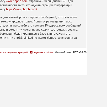
дресу
www.phpbb.com
. Ограничения лицензии GPL для
етственности за то, что администрация конференций
дресу
https://www.phpbb.com/
.
ациональной розни и прочих сообщений, которые могут
ли международное право. Попытки размещения таких
ть, если мы сочтём это нужным. IP-адреса всех сообщений
тво и ремонт»» имеют право удалить, отредактировать,
формация будет храниться в базе данных. Хотя эта
т»», ни phpBB Limited не может быть ответственна за
ься с администрацией
Удалить cookies
Часовой пояс:
UTC+03:00