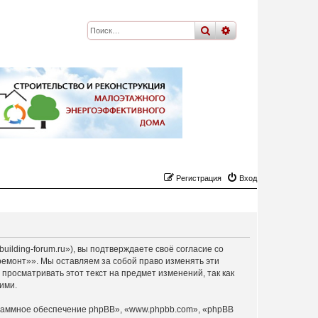
поиск
расширенный
по
Регистрация
Вход
ilding-forum.ru»), вы подтверждаете своё согласие со
ремонт»». Мы оставляем за собой право изменять эти
просматривать этот текст на предмет изменений, так как
ими.
раммное обеспечение phpBB», «www.phpbb.com», «phpBB