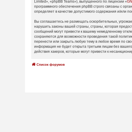
Limited», «phpBB Teams»), выпущенного по лицензии «
GN
программного обеспечения phpBB строго связаны с орган
определяет в качестве допустимого содержания и/или п
Вы соглашаетесь не размещать оскорбительных, угрожаю
нарушить законы вашей страны, страны, которая предос
сообщений могут привести к вашему немедленному отключ
сохраняются для возможности проведения такой политик
перенести или закрыть любую тему в любое время по сво
информация не будет открыта третьим лицам без вашего
действия хакеров, которые могут привести к несанкциони
Список форумов