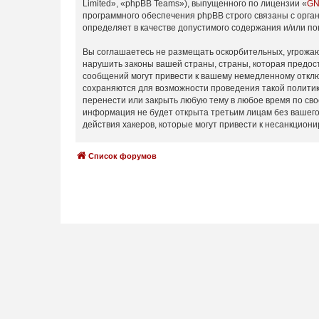
Limited», «phpBB Teams»), выпущенного по лицензии «
GN
программного обеспечения phpBB строго связаны с орган
определяет в качестве допустимого содержания и/или п
Вы соглашаетесь не размещать оскорбительных, угрожаю
нарушить законы вашей страны, страны, которая предос
сообщений могут привести к вашему немедленному отключ
сохраняются для возможности проведения такой политик
перенести или закрыть любую тему в любое время по сво
информация не будет открыта третьим лицам без вашего
действия хакеров, которые могут привести к несанкциони
Список форумов