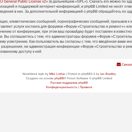
U General Public License v2
» (в дальнейшем «GPL»). Скачать его можно по а
изацией и поддержкой интернет-конференций, и phpBB Limited не несёт отв
оведения в них. За дополнительной информацией о phpBB обращайтесь по а
щих, клеветнических сообщений, порнографических сообщений, призывов к н
тавляет услуги хостинга для форумов «Форум «Строительство и ремонт»» и
ению от конференции, при этом ваш провайдер будет поставлен в известнос
и. Вы соглашаетесь с тем, что администраторы форумов «Форум «Строительс
ему усмотрению. Как пользователь вы согласны с тем, что введённая вами ин
 разрешения, ни администрация конференции «Форум «Строительство и ремон
рованному доступу к ней.
Связат
Nosebleed style by
Mike Lothar
| Ported to phpBB3.3 by
Ian Bradley
Создано на основе
phpBB
® Forum Software © phpBB Limited
Русская поддержка phpBB
Конфиденциальность
|
Правила