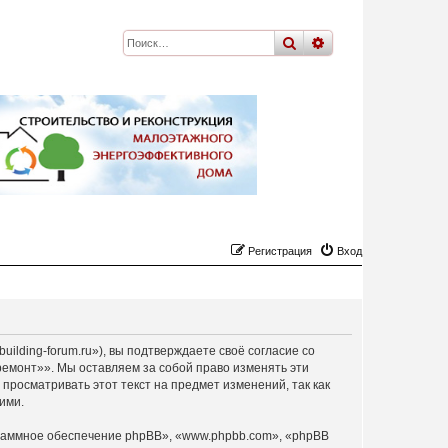
поиск
расширенный
по
Регистрация
Вход
ilding-forum.ru»), вы подтверждаете своё согласие со
ремонт»». Мы оставляем за собой право изменять эти
просматривать этот текст на предмет изменений, так как
ими.
раммное обеспечение phpBB», «www.phpbb.com», «phpBB