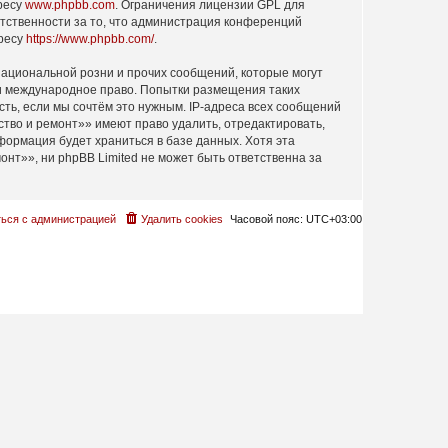
дресу
www.phpbb.com
. Ограничения лицензии GPL для
етственности за то, что администрация конференций
дресу
https://www.phpbb.com/
.
ациональной розни и прочих сообщений, которые могут
ли международное право. Попытки размещения таких
ть, если мы сочтём это нужным. IP-адреса всех сообщений
тво и ремонт»» имеют право удалить, отредактировать,
формация будет храниться в базе данных. Хотя эта
т»», ни phpBB Limited не может быть ответственна за
ься с администрацией
Удалить cookies
Часовой пояс:
UTC+03:00