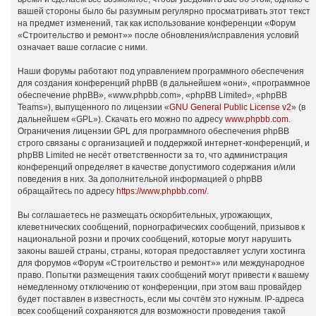
вашей стороны было бы разумным регулярно просматривать этот текст
на предмет изменений, так как использование конференции «Форум
«Строительство и ремонт»» после обновления/исправления условий
означает ваше согласие с ними.
Наши форумы работают под управлением программного обеспечения
для создания конференций phpBB (в дальнейшем «они», «программное
обеспечение phpBB», «www.phpbb.com», «phpBB Limited», «phpBB
Teams»), выпущенного по лицензии «
GNU General Public License v2
» (в
дальнейшем «GPL»). Скачать его можно по адресу
www.phpbb.com
.
Ограничения лицензии GPL для программного обеспечения phpBB
строго связаны с организацией и поддержкой интернет-конференций, и
phpBB Limited не несёт ответственности за то, что администрация
конференций определяет в качестве допустимого содержания и/или
поведения в них. За дополнительной информацией о phpBB
обращайтесь по адресу
https://www.phpbb.com/
.
Вы соглашаетесь не размещать оскорбительных, угрожающих,
клеветнических сообщений, порнографических сообщений, призывов к
национальной розни и прочих сообщений, которые могут нарушить
законы вашей страны, страны, которая предоставляет услуги хостинга
для форумов «Форум «Строительство и ремонт»» или международное
право. Попытки размещения таких сообщений могут привести к вашему
немедленному отключению от конференции, при этом ваш провайдер
будет поставлен в известность, если мы сочтём это нужным. IP-адреса
всех сообщений сохраняются для возможности проведения такой